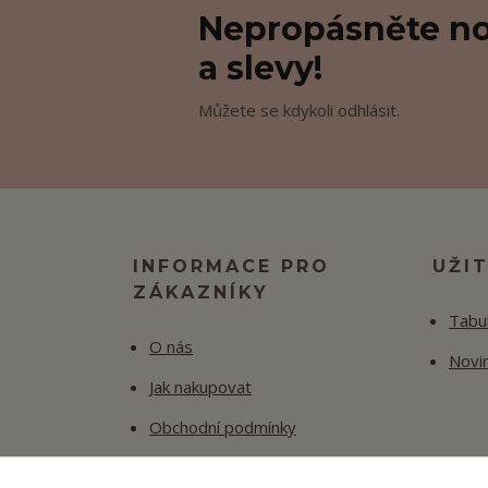
Nepropásněte no
a slevy!
Můžete se kdykoli odhlásit.
INFORMACE PRO
UŽI
ZÁKAZNÍKY
Tabul
O nás
Novi
Jak nakupovat
Obchodní podmínky
Fotogalerie