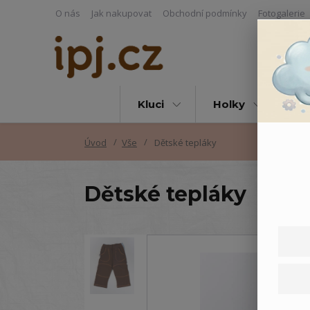
O nás
Jak nakupovat
Obchodní podmínky
Fotogalerie
Kluci
Holky
Vš
Úvod
Vše
Dětské tepláky
Dětské tepláky