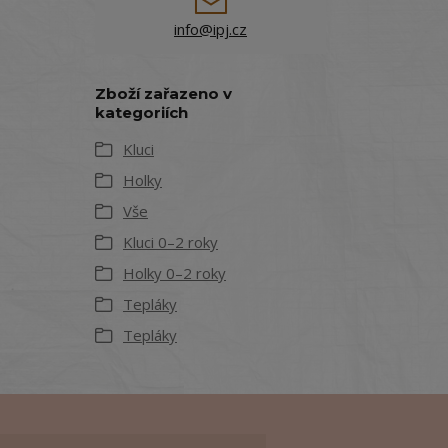
info@ipj.cz
Zboží zařazeno v
kategoriích
Kluci
Holky
Vše
Kluci 0–2 roky
Holky 0–2 roky
Tepláky
Tepláky