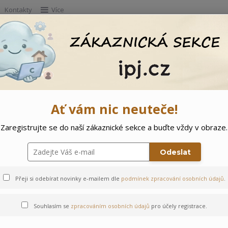
Kontakty
Více
Hleda
e
Doprodej
Ostatní
🌲 Vítejte ve svě
Ať vám nic neuteče!
Zaregistrujte se do naší zákaznické sekce a buďte vždy v obraze.
Odeslat
Přeji si odebírat novinky e-mailem dle
podmínek zpracování osobních údajů
.
Souhlasím se
zpracováním osobních údajů
pro účely registrace.