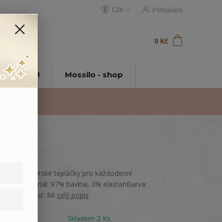
CZK
Přihlášení
0
ks
za
0 Kč
t
tě Mossilo!
Mossilo - shop
Pohodlné dětské tepláčky pro každodenní
nošení.Materiál: 97% bavlna, 3% elastanBarva:
HnědáVelikost: 86
celý popis
Dostupnost
Skladem 2 Ks