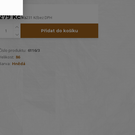
279 Kč
/
Ks
231 Kč
bez DPH
Přidat do košíku
Číslo produktu:
6116/3
Velikost:
86
Barva:
Hnědá