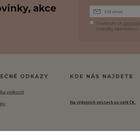
vinky, akce
Souhlasím se
zpracová
rozesílky newsletteru.
TEČNÉ ODKAZY
KDE NÁS NAJDETE
ka velikostí
Na výdejních místech po celé ČR.
nky