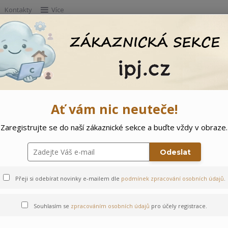
Kontakty
Více
Hleda
e
Doprodej
Ostatní
🌲 Vítejte ve svě
Ať vám nic neuteče!
Zaregistrujte se do naší zákaznické sekce a buďte vždy v obraze.
Odeslat
Přeji si odebírat novinky e-mailem dle
podmínek zpracování osobních údajů
.
Souhlasím se
zpracováním osobních údajů
pro účely registrace.