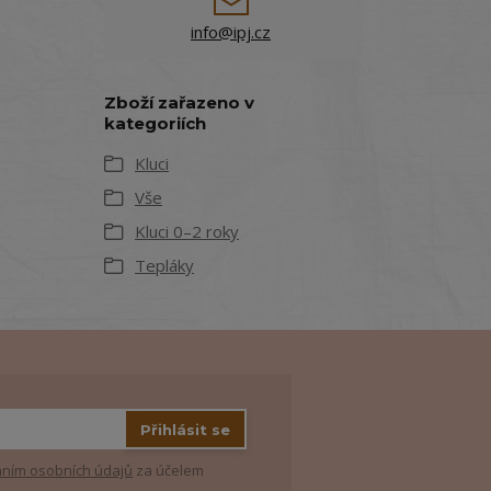
info@ipj.cz
Zboží zařazeno v
kategoriích
Kluci
Vše
Kluci 0–2 roky
Tepláky
Přihlásit se
ním osobních údajů
za účelem