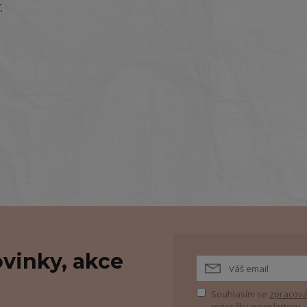
.
vinky, akce
Souhlasím se
zpracová
rozesílky newsletteru.