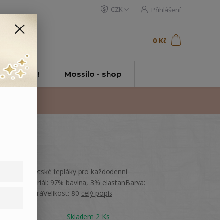
CZK
Přihlášení
0
ks
za
0 Kč
t
tě Mossilo!
Mossilo - shop
Pohodlné dětské tepláky pro každodenní
nošení.Materiál: 97% bavlna, 3% elastanBarva:
Tmavě modráVelikost: 80
celý popis
Dostupnost
Skladem 2 Ks