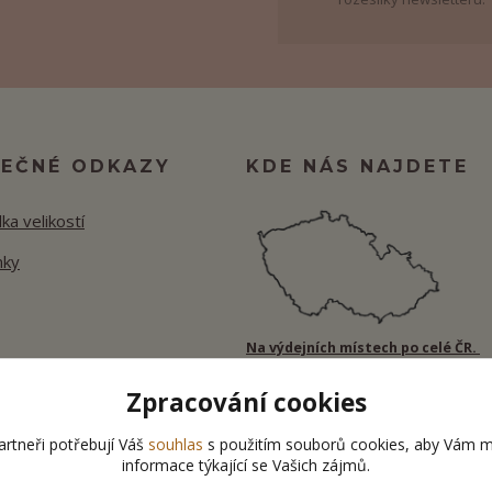
TEČNÉ ODKAZY
KDE NÁS NAJDETE
ka velikostí
nky
Na výdejních místech po celé ČR.
Zpracování cookies
rtneři potřebují Váš
souhlas
s použitím souborů cookies, aby Vám m
informace týkající se Vašich zájmů.