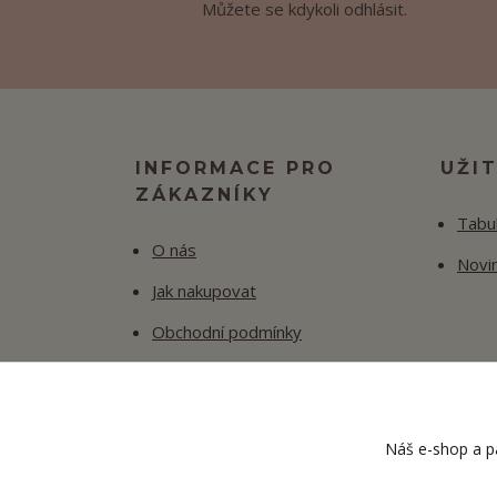
Můžete se kdykoli odhlásit.
INFORMACE PRO
UŽI
ZÁKAZNÍKY
Tabul
O nás
Novi
Jak nakupovat
Obchodní podmínky
Fotogalerie
Kontakty
Náš e-shop a pa