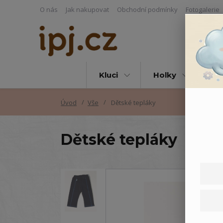
O nás
Jak nakupovat
Obchodní podmínky
Fotogalerie
Kluci
Holky
Vš
Úvod
Vše
Dětské tepláky
Dětské tepláky