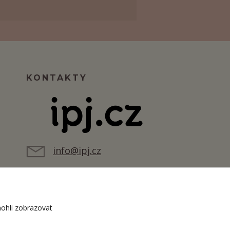
KONTAKTY
info@ipj.cz
ohli zobrazovat