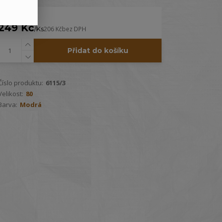
249 Kč
/
Ks
206 Kč
bez DPH
Přidat do košíku
Číslo produktu:
6115/3
Velikost:
80
Barva:
Modrá