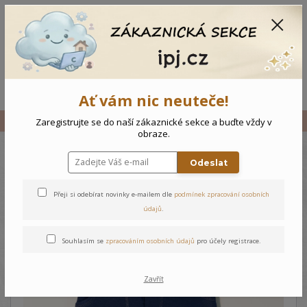
CZK
0
0 Kč
Menu
Ať vám nic neuteče!
Úvod
Vše
Dětské tepláky
Zaregistrujte se do naší zákaznické sekce a buďte vždy v
obraze.
Odeslat
Dětské tepláky
Přeji si odebírat novinky e-mailem dle
podmínek zpracování osobních
údajů
.
Souhlasím se
zpracováním osobních údajů
pro účely registrace.
Zavřít