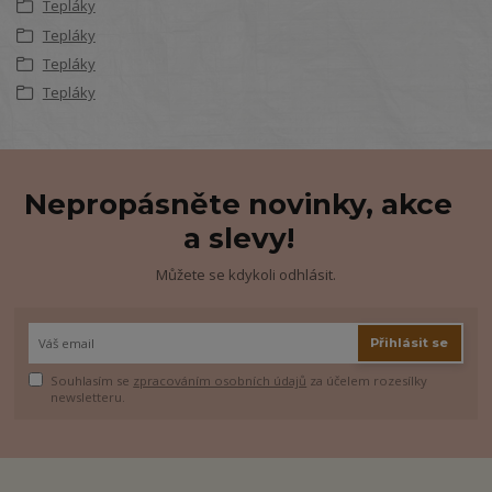
Tepláky
Tepláky
Tepláky
Tepláky
Nepropásněte novinky, akce
a slevy!
Můžete se kdykoli odhlásit.
Přihlásit se
Souhlasím se
zpracováním osobních údajů
za účelem rozesílky
newsletteru.