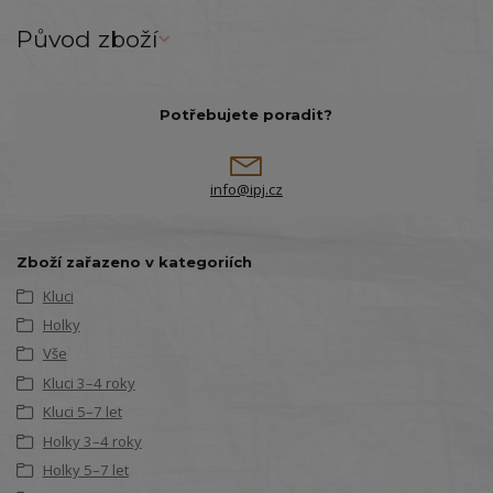
Původ zboží
Potřebujete poradit?
info@ipj.cz
Zboží zařazeno v kategoriích
Kluci
Holky
Vše
Kluci 3–4 roky
Kluci 5–7 let
Holky 3–4 roky
Holky 5–7 let