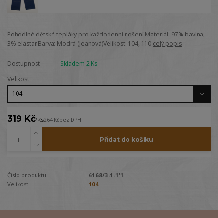
Pohodlné dětské tepláky pro každodenní nošení.Materiál: 97% bavlna,
3% elastanBarva: Modrá (Jeanová)Velikost: 104, 110
celý popis
Dostupnost
Skladem 2 Ks
Velikost
319 Kč
/
Ks
264 Kč
bez DPH
Přidat do košíku
Číslo produktu:
6168/3-1-1'1
Velikost:
104