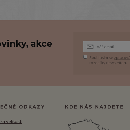
vinky, akce
Souhlasím se
zpracová
rozesílky newsletteru.
TEČNÉ ODKAZY
KDE NÁS NAJDETE
ka velikostí