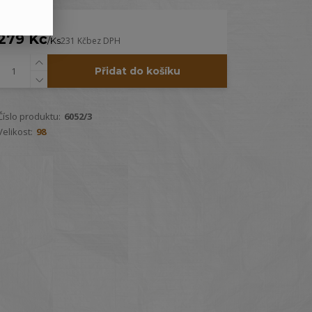
279 Kč
/
Ks
231 Kč
bez DPH
Přidat do košíku
Číslo produktu:
6052/3
Velikost:
98