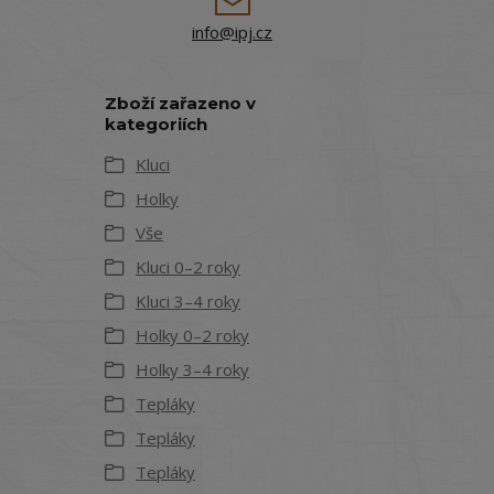
info@ipj.cz
Zboží zařazeno v
kategoriích
Kluci
Holky
Vše
Kluci 0–2 roky
Kluci 3–4 roky
Holky 0–2 roky
Holky 3–4 roky
Tepláky
Tepláky
Tepláky