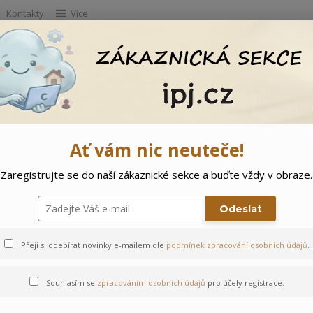
Kontakty
Více
Hleda
e
Doprodej
Ostatní
🌲 Vítejte ve svě
Ať vám nic neuteče!
Zaregistrujte se do naší zákaznické sekce a buďte vždy v obraze.
Odeslat
Přeji si odebírat novinky e-mailem dle
podmínek zpracování osobních údajů
.
Souhlasím se
zpracováním osobních údajů
pro účely registrace.