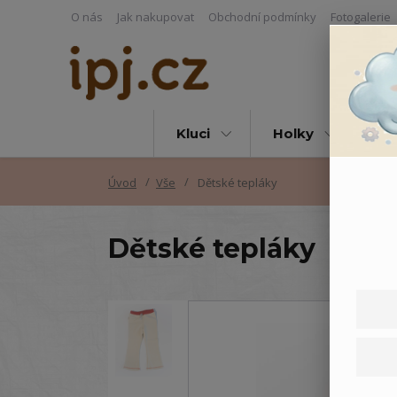
O nás
Jak nakupovat
Obchodní podmínky
Fotogalerie
Kluci
Holky
Vš
Úvod
Vše
Dětské tepláky
Dětské tepláky