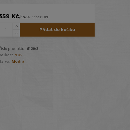
359 Kč
/
Ks
297 Kč
bez DPH
Přidat do košíku
Číslo produktu:
6120/3
Velikost:
128
Barva:
Modrá