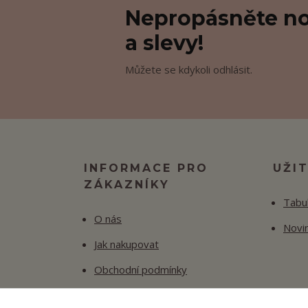
Nepropásněte no
a slevy!
Můžete se kdykoli odhlásit.
INFORMACE PRO
UŽI
ZÁKAZNÍKY
Tabul
O nás
Novi
Jak nakupovat
Obchodní podmínky
Fotogalerie