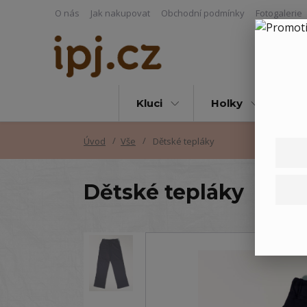
O nás
Jak nakupovat
Obchodní podmínky
Fotogalerie
Kluci
Holky
Vš
Úvod
Vše
Dětské tepláky
Dětské tepláky