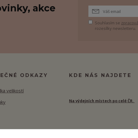
vinky, akce
Souhlasím se
zpracová
rozesílky newsletteru.
TEČNÉ ODKAZY
KDE NÁS NAJDETE
ka velikostí
Na výdejních místech po celé ČR.
nky