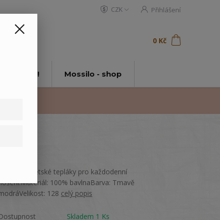
CZK
Přihlášení
0
ks
za
0 Kč
t
tě Mossilo!
Mossilo - shop
Pohodlné dětské tepláky pro každodenní
nošení.Materiál: 100% bavlnaBarva: Tmavě
modráVelikost: 128
celý popis
Dostupnost
Skladem 1 Ks