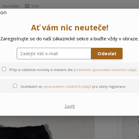
Kontakty
Více
Ať vám nic neuteče!
Hleda
Zaregistrujte se do naší zákaznické sekce a buďte vždy v obraze.
e
Doprodej
Ostatní
🌲 Vítejte ve svě
Odeslat
Přeji si odebírat novinky e-mailem dle
podmínek zpracování osobních údajů
.
Souhlasím se
zpracováním osobních údajů
pro účely registrace.
Zavřít