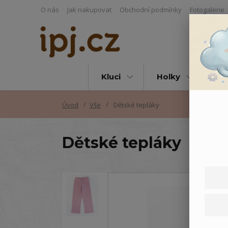
O nás
Jak nakupovat
Obchodní podmínky
Fotogalerie
Kluci
Holky
Vš
Úvod
Vše
Dětské tepláky
Dětské tepláky