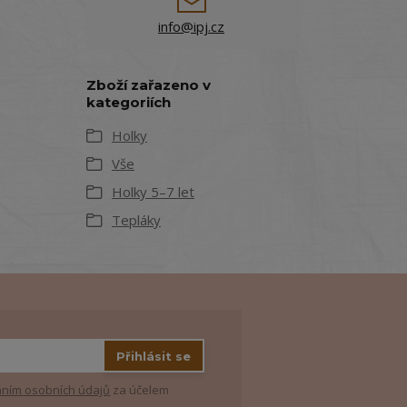
info@ipj.cz
Zboží zařazeno v
kategoriích
Holky
Vše
Holky 5–7 let
Tepláky
Přihlásit se
ním osobních údajů
za účelem