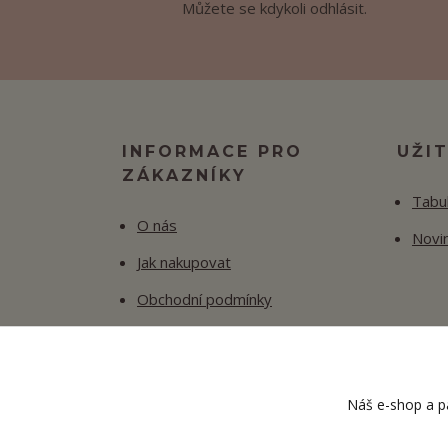
Můžete se kdykoli odhlásit.
INFORMACE PRO
UŽI
ZÁKAZNÍKY
Tabul
O nás
Novi
Jak nakupovat
Obchodní podmínky
Fotogalerie
Kontakty
Náš e-shop a pa