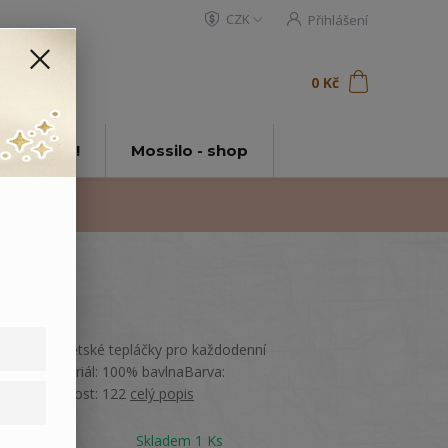
CZK
Přihlášení
0
ks
za
0 Kč
t
tě Mossilo!
Mossilo - shop
Pohodlné dětské tepláčky pro každodenní
nošení.Materiál: 100% bavlnaBarva:
RůžováVelikost: 122
celý popis
Dostupnost
Skladem 1 Ks