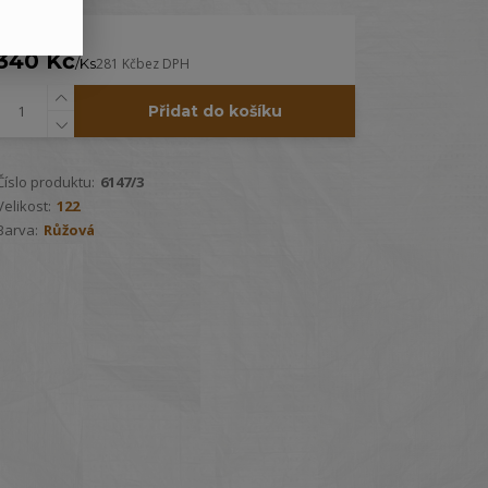
340 Kč
/
Ks
281 Kč
bez DPH
Přidat do košíku
Číslo produktu:
6147/3
Velikost:
122
Barva:
Růžová