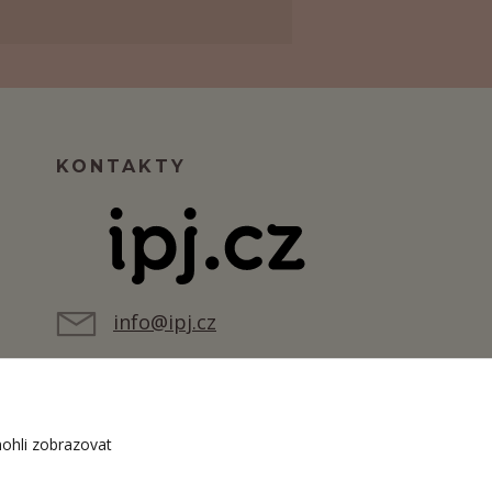
KONTAKTY
info@ipj.cz
ohli zobrazovat