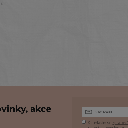
í.
vinky, akce
Souhlasím se
zpracová
rozesílky newsletteru.