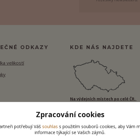
TEČNÉ ODKAZY
KDE NÁS NAJDETE
ka velikostí
nky
Na výdejních místech po celé ČR.
Zpracování cookies
rtneři potřebují Váš
souhlas
s použitím souborů cookies, aby Vám m
informace týkající se Vašich zájmů.