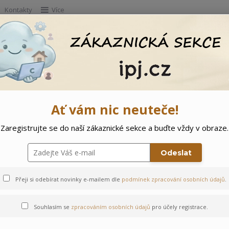
Kontakty
Více
Hleda
e
Doprodej
Ostatní
🌲 Vítejte ve svě
Ať vám nic neuteče!
Zaregistrujte se do naší zákaznické sekce a buďte vždy v obraze.
Odeslat
Přeji si odebírat novinky e-mailem dle
podmínek zpracování osobních údajů
.
Souhlasím se
zpracováním osobních údajů
pro účely registrace.