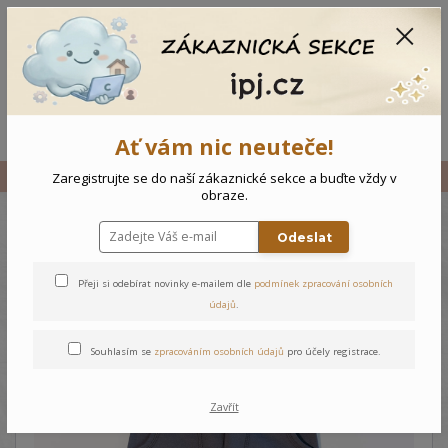
CZK
0
0 Kč
Menu
Ať vám nic neuteče!
Úvod
Vše
Dětské tepláky - Šedá
Zaregistrujte se do naší zákaznické sekce a buďte vždy v
obraze.
Odeslat
Dětské tepláky - Šedá
Přeji si odebírat novinky e-mailem dle
podmínek zpracování osobních
údajů
.
Souhlasím se
zpracováním osobních údajů
pro účely registrace.
Zavřít