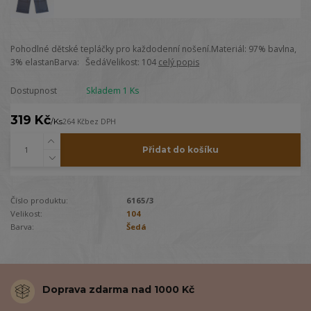
Pohodlné dětské tepláčky pro každodenní nošení.Materiál: 97% bavlna,
3% elastanBarva: ŠedáVelikost: 104
celý popis
Dostupnost
Skladem 1 Ks
319 Kč
/
Ks
264 Kč
bez DPH
Přidat do košíku
Číslo produktu:
6165/3
Velikost:
104
Barva:
Šedá
Doprava zdarma nad 1000 Kč