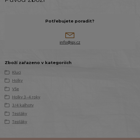
Potřebujete poradit?
info@ipj.cz
Zboží zařazeno v kategoriích
Kluci
Holky
Vše
Holky 3–4 roky
3/4 kalhoty
Tepláky
Tepláky