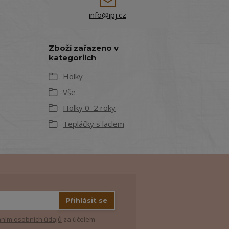
info@ipj.cz
Zboží zařazeno v
kategoriích
Holky
Vše
Holky 0–2 roky
Tepláčky s laclem
Přihlásit se
ním osobních údajů
za účelem