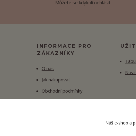
Můžete se kdykoli odhlásit.
INFORMACE PRO
UŽI
ZÁKAZNÍKY
Tabul
O nás
Novi
Jak nakupovat
Obchodní podmínky
Fotogalerie
Kontakty
Náš e-shop a pa