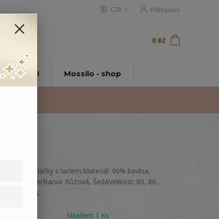
CZK
Přihlášení
0
ks
za
0 Kč
t
tě Mossilo!
Mossilo - shop
Vyšívané tepláčky s laclem.Materiál: 90% bavlna,
10% polyesterBarva: Růžová, ŠedáVelikost: 80, 86,
92
celý popis
Dostupnost
Skladem 1 Ks