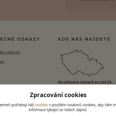
TEČNÉ ODKAZY
KDE NÁS NAJDETE
ka velikostí
nky
Na výdejních místech po celé ČR.
Zpracování cookies
rtneři potřebují Váš
souhlas
s použitím souborů cookies, aby Vám m
informace týkající se Vašich zájmů.