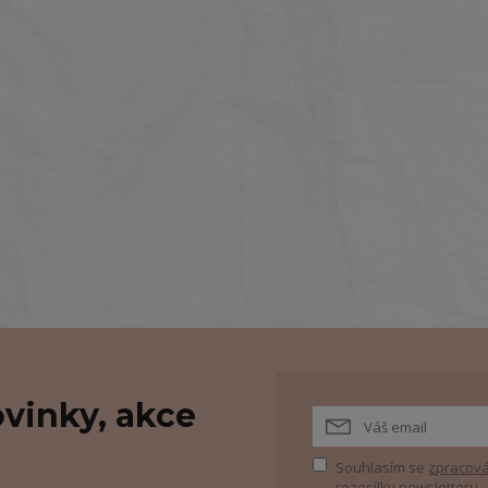
vinky, akce
Souhlasím se
zpracová
rozesílky newsletteru.