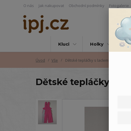
O nás
Jak nakupovat
Obchodní podmínky
Fotogalerie
Kluci
Holky
Vš
Úvod
Vše
Dětské tepláčky s laclem Medvídci
Dětské tepláčky s l