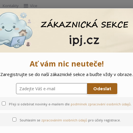
Kontakty
Více
Hleda
e
Doprodej
Ostatní
🌲 Vítejte ve svě
Ať vám nic neuteče!
Zaregistrujte se do naší zákaznické sekce a buďte vždy v obraze.
aclem Medvídci
Odeslat
Přeji si odebírat novinky e-mailem dle
podmínek zpracování osobních údajů
.
Souhlasím se
zpracováním osobních údajů
pro účely registrace.