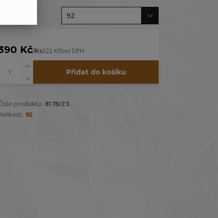
Velikost
390 Kč
/
Ks
322 Kč
bez DPH
Přidat do košíku
Číslo produktu:
8178/2'3
Velikost:
92