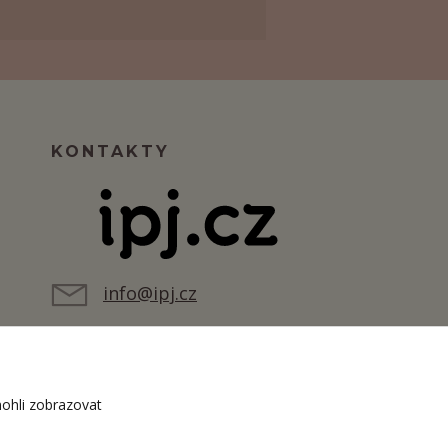
KONTAKTY
info@ipj.cz
ohli zobrazovat