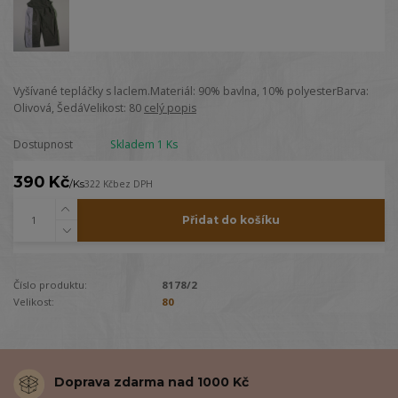
Vyšívané tepláčky s laclem.Materiál: 90% bavlna, 10% polyesterBarva:
Olivová, ŠedáVelikost: 80
celý popis
Dostupnost
Skladem 1 Ks
390 Kč
/
Ks
322 Kč
bez DPH
Přidat do košíku
Číslo produktu:
8178/2
Velikost:
80
Doprava zdarma nad 1000 Kč