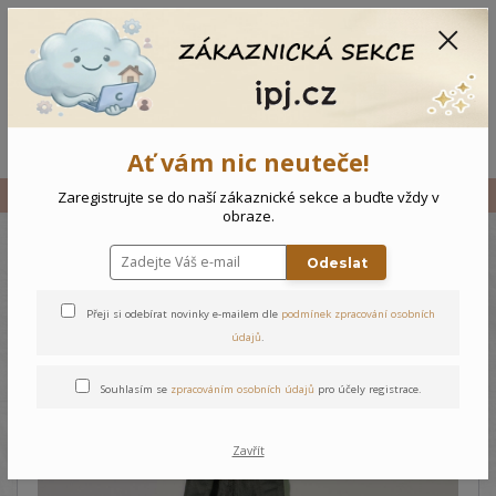
CZK
0
0 Kč
Menu
Ať vám nic neuteče!
Úvod
Vše
Dětské tepláčky s laclem Medvídci
Zaregistrujte se do naší zákaznické sekce a buďte vždy v
obraze.
Odeslat
Dětské tepláčky s laclem
Medvídci
Přeji si odebírat novinky e-mailem dle
podmínek zpracování osobních
údajů
.
Souhlasím se
zpracováním osobních údajů
pro účely registrace.
Zavřít