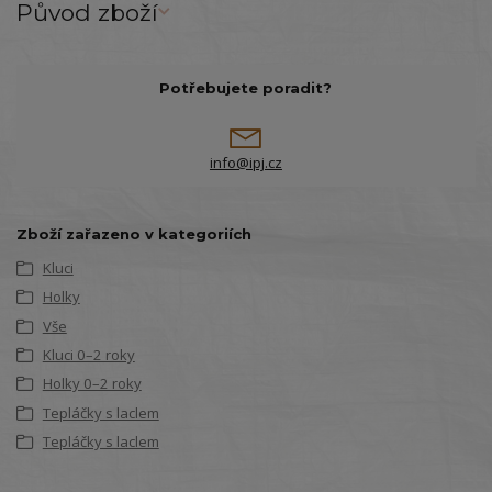
Původ zboží
Potřebujete poradit?
info@ipj.cz
Zboží zařazeno v kategoriích
Kluci
Holky
Vše
Kluci 0–2 roky
Holky 0–2 roky
Tepláčky s laclem
Tepláčky s laclem