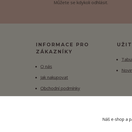
Můžete se kdykoli odhlásit.
INFORMACE PRO
UŽI
ZÁKAZNÍKY
Tabul
O nás
Novi
Jak nakupovat
Obchodní podmínky
Fotogalerie
Kontakty
Náš e-shop a pa