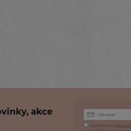
vinky, akce
Souhlasím se
zpracová
rozesílky newsletteru.