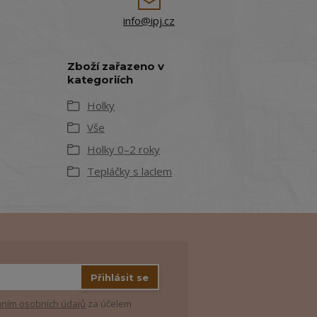
info@ipj.cz
Zboží zařazeno v
kategoriích
Holky
Vše
Holky 0–2 roky
Tepláčky s laclem
Přihlásit se
ním osobních údajů
za účelem