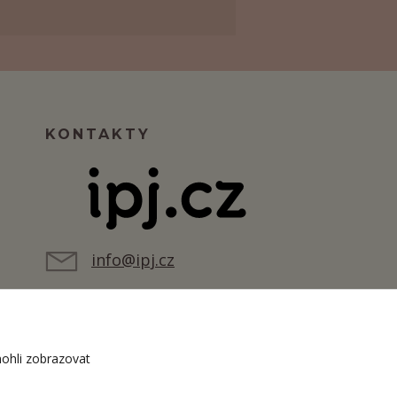
KONTAKTY
info@ipj.cz
ohli zobrazovat