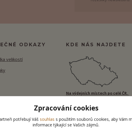
TEČNÉ ODKAZY
KDE NÁS NAJDETE
ka velikostí
nky
Na výdejních místech po celé ČR.
Zpracování cookies
rtneři potřebují Váš
souhlas
s použitím souborů cookies, aby Vám m
informace týkající se Vašich zájmů.