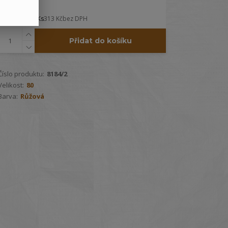
379 Kč
/
Ks
313 Kč
bez DPH
Přidat do košíku
Číslo produktu:
8184/2
Velikost:
80
Barva:
Růžová