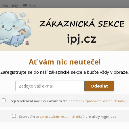
Kontakty
Více
Hleda
e
Doprodej
Ostatní
🌲 Vítejte ve svě
Ať vám nic neuteče!
Zaregistrujte se do naší zákaznické sekce a buďte vždy v obraze.
clem Květiny
Odeslat
Přeji si odebírat novinky e-mailem dle
podmínek zpracování osobních údajů
.
Souhlasím se
zpracováním osobních údajů
pro účely registrace.