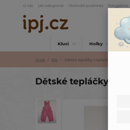
O nás
Jak nakupovat
Obchodní podmínky
Fotogalerie
Kluci
Holky
Vš
Úvod
Vše
Dětské tepláčky s laclem Květiny
Dětské tepláčky s la