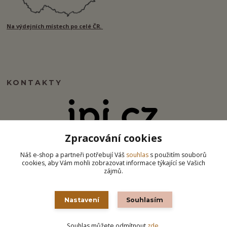
Na výdejních místech po celé ČR.
KONTAKTY
Zpracování cookies
info@ipj.cz
Náš e-shop a partneři potřebují Váš
souhlas
s použitím souborů
cookies, aby Vám mohli zobrazovat informace týkající se Vašich
zájmů.
Nastavení
Souhlasím
Souhlas můžete odmítnout
zde
.