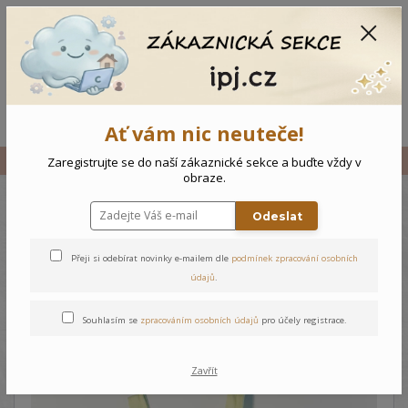
CZK
0
0 Kč
Menu
Ať vám nic neuteče!
Úvod
Vše
Dětské šaty s šátečkem Motýlek
Zaregistrujte se do naší zákaznické sekce a buďte vždy v
obraze.
Odeslat
Dětské šaty s šátečkem
Motýlek
Přeji si odebírat novinky e-mailem dle
podmínek zpracování osobních
údajů
.
Souhlasím se
zpracováním osobních údajů
pro účely registrace.
Zavřít