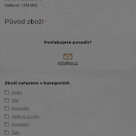
Velikost: 12M (80)
Původ zboží
Potřebujete poradit?
info@ipj.cz
Zboží zařazeno v kategoriích
Holky
Vše
Doprodej
Holky 0–2 roky
Komplety
Šaty