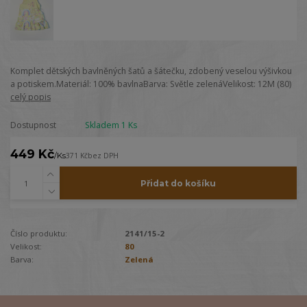
Komplet dětských bavlněných šatů a šátečku, zdobený veselou výšivkou
a potiskem.Materiál: 100% bavlnaBarva: Světle zelenáVelikost: 12M (80)
celý popis
Dostupnost
Skladem 1 Ks
449 Kč
/
Ks
371 Kč
bez DPH
Přidat do košíku
Číslo produktu:
2141/15-2
Velikost:
80
Barva:
Zelená