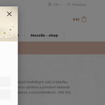
CZK
Přihlášení
0
ks
za
0 Kč
t
tě Mossilo!
Mossilo - shop
Komplet dětských bavlněných šatů a šátečku,
zdobený veselou výšivkou a potiskem.Materiál:
100% bavlnaBarva: LososováVelikost: 24M (92)
celý popis