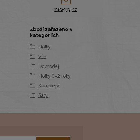
info@ipj.cz
Zboží zařazeno v
kategoriích
Holky
Vše
Doprodej
Holky 0–2 roky
Komplety
Šaty