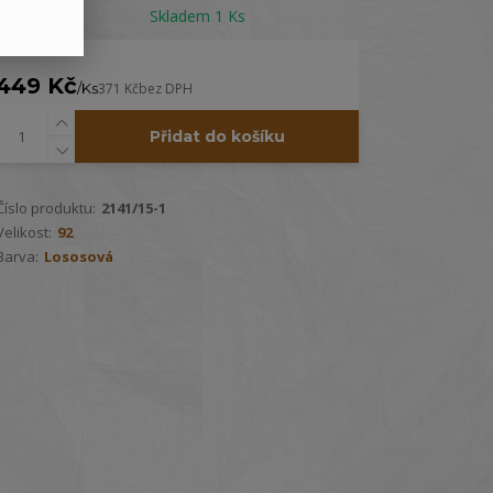
Dostupnost
Skladem 1 Ks
449 Kč
/
Ks
371 Kč
bez DPH
Přidat do košíku
Číslo produktu:
2141/15-1
Velikost:
92
Barva:
Lososová