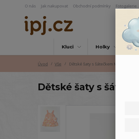
O nás
Jak nakupovat
Obchodní podmínky
Fotogalerie
Kluci
Holky
Vš
Úvod
Vše
Dětské šaty s šátečkem Motýlek
Dětské šaty s šáteč