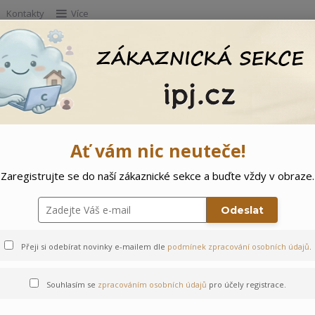
Kontakty
Více
Hleda
e
Doprodej
Ostatní
🌲 Vítejte ve svě
Ať vám nic neuteče!
Zaregistrujte se do naší zákaznické sekce a buďte vždy v obraze.
kem Motýlek
Odeslat
Přeji si odebírat novinky e-mailem dle
podmínek zpracování osobních údajů
.
Souhlasím se
zpracováním osobních údajů
pro účely registrace.