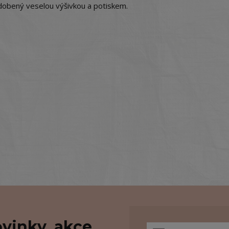
dobený veselou výšivkou a potiskem.
vinky, akce