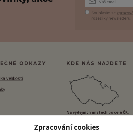
Souhlasím se
zpracová
rozesílky newsletteru.
TEČNÉ ODKAZY
KDE NÁS NAJDETE
ka velikostí
nky
Na výdejních místech po celé ČR.
Zpracování cookies