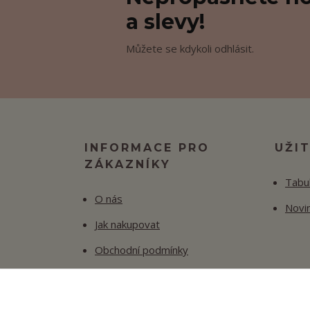
a slevy!
Můžete se kdykoli odhlásit.
INFORMACE PRO
UŽI
ZÁKAZNÍKY
Tabul
O nás
Novi
Jak nakupovat
Obchodní podmínky
Fotogalerie
Kontakty