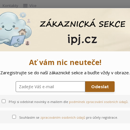
Kontakty
Více
Hleda
e
Doprodej
Ostatní
🌲 Vítejte ve svě
Ať vám nic neuteče!
Zaregistrujte se do naší zákaznické sekce a buďte vždy v obraze.
Odeslat
Přeji si odebírat novinky e-mailem dle
podmínek zpracování osobních údajů
.
Souhlasím se
zpracováním osobních údajů
pro účely registrace.