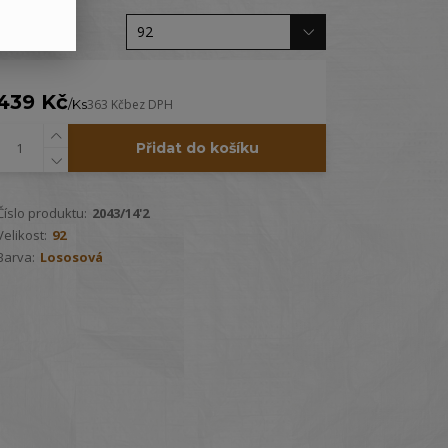
Velikost
439 Kč
/
Ks
363 Kč
bez DPH
Přidat do košíku
Číslo produktu:
2043/14'2
Velikost:
92
Barva:
Lososová