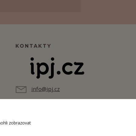
KONTAKTY
info@ipj.cz
ohli zobrazovat