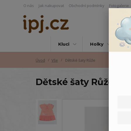
O nás
Jak nakupovat
Obchodní podmínky
Fotogalerie
Kluci
Holky
Vš
Úvod
Vše
Dětské šaty Růže
Dětské šaty Růže