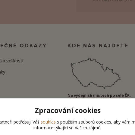
TEČNÉ ODKAZY
KDE NÁS NAJDETE
ka velikostí
nky
Na výdejních místech po celé ČR.
Zpracování cookies
rtneři potřebují Váš
souhlas
s použitím souborů cookies, aby Vám m
informace týkající se Vašich zájmů.