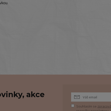
vkou.
vinky, akce
Souhlasím se
zpracová
rozesílky newsletteru.