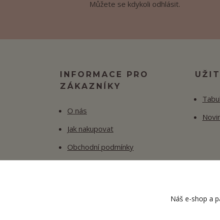
Můžete se kdykoli odhlásit.
INFORMACE PRO
UŽI
ZÁKAZNÍKY
Tabul
O nás
Novi
Jak nakupovat
Obchodní podmínky
Fotogalerie
Kontakty
Náš e-shop a pa