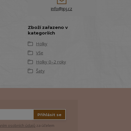
info@ipj.cz
Zboží zařazeno v
kategoriích
Holky
Vše
Holky 0–2 roky
Šaty
Přihlásit se
ním osobních údajů
za účelem