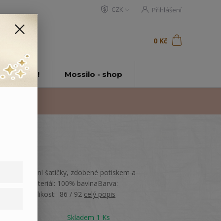
CZK
Přihlášení
0
ks
za
0 Kč
t
tě Mossilo!
Mossilo - shop
Bavlněné letní šatičky, zdobené potiskem a
nášivkou.Materiál: 100% bavlnaBarva:
LososováVelikost: 86 / 92
celý popis
Dostupnost
Skladem 1 Ks