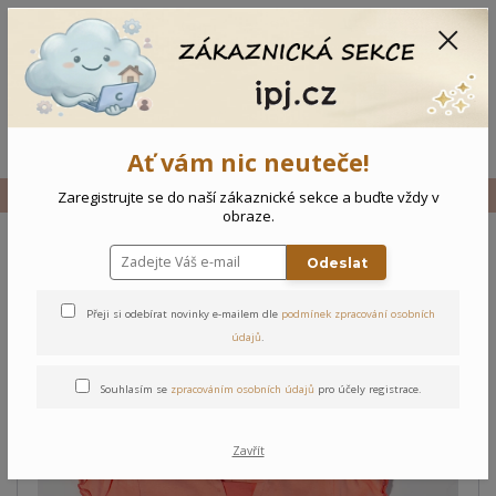
CZK
0
0 Kč
Menu
Ať vám nic neuteče!
Úvod
Vše
Dětské šaty Růže
Zaregistrujte se do naší zákaznické sekce a buďte vždy v
obraze.
Odeslat
Dětské šaty Růže
Přeji si odebírat novinky e-mailem dle
podmínek zpracování osobních
údajů
.
Souhlasím se
zpracováním osobních údajů
pro účely registrace.
Zavřít