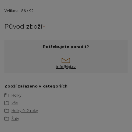
Velikost: 86 / 92
Původ zboží
Potřebujete poradit?
info@ipj.cz
Zboží zařazeno v kategoriích
Holky
Vše
Holky 0–2 roky
Šaty