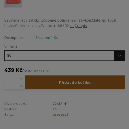
Bavlněné letní šatičky, zdobené potiskem a nášivkou.Materiál: 100%
bavlnaBarva: LososováVelikost: 86 / 92
celý popis
Dostupnost
Skladem 1 Ks
Velikost
439 Kč
/
Ks
363 Kč
bez DPH
Přidat do košíku
Číslo produktu:
2043/14'1
Velikost:
86
Barva:
Lososová