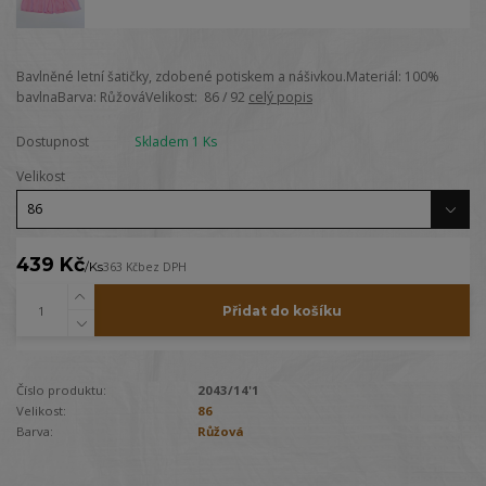
Bavlněné letní šatičky, zdobené potiskem a nášivkou.Materiál: 100%
bavlnaBarva: RůžováVelikost: 86 / 92
celý popis
Dostupnost
Skladem 1 Ks
Velikost
439 Kč
/
Ks
363 Kč
bez DPH
Přidat do košíku
Číslo produktu:
2043/14'1
Velikost:
86
Barva:
Růžová