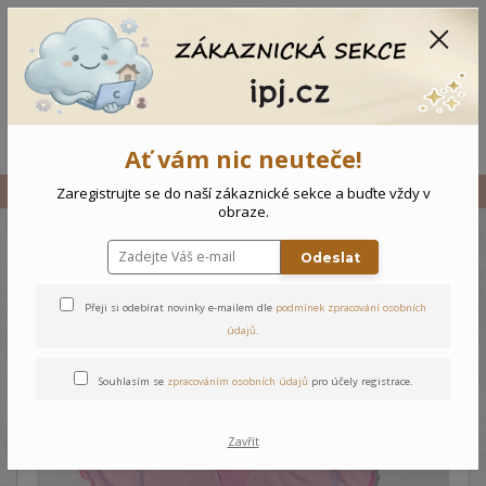
CZK
0
0 Kč
Menu
Ať vám nic neuteče!
Úvod
Vše
Dětské šaty Růže
Zaregistrujte se do naší zákaznické sekce a buďte vždy v
obraze.
Odeslat
Dětské šaty Růže
Přeji si odebírat novinky e-mailem dle
podmínek zpracování osobních
údajů
.
Souhlasím se
zpracováním osobních údajů
pro účely registrace.
Zavřít