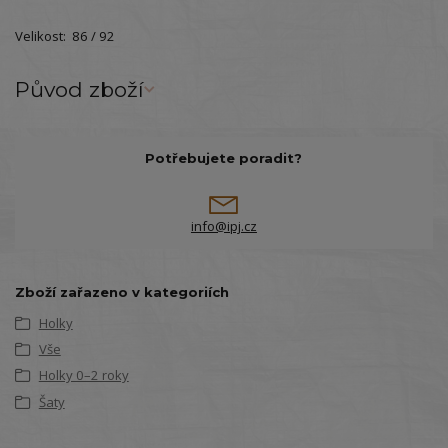
Velikost: 86 / 92
Původ zboží
Potřebujete poradit?
info@ipj.cz
Zboží zařazeno v kategoriích
Holky
Vše
Holky 0–2 roky
Šaty