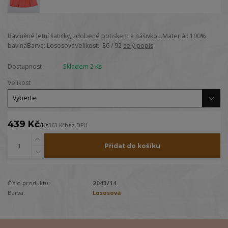
Bavlněné letní šatičky, zdobené potiskem a nášivkou.Materiál: 100%
bavlnaBarva: LososováVelikost: 86 / 92
celý popis
Dostupnost
Skladem 2 Ks
Velikost
439 Kč
/
Ks
363 Kč
bez DPH
Přidat do košíku
Číslo produktu:
2043/14
Barva:
Lososová