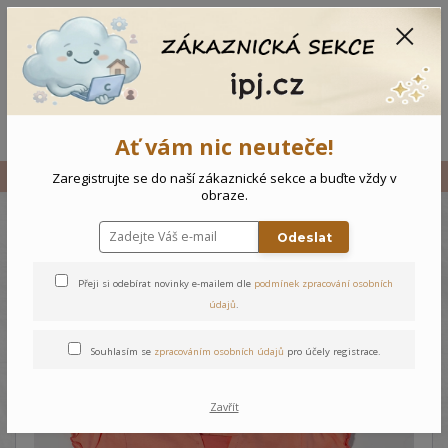
CZK
0
0 Kč
Menu
Ať vám nic neuteče!
Úvod
Vše
Dětské šaty Růže
Zaregistrujte se do naší zákaznické sekce a buďte vždy v
obraze.
Odeslat
Dětské šaty Růže
Přeji si odebírat novinky e-mailem dle
podmínek zpracování osobních
údajů
.
Souhlasím se
zpracováním osobních údajů
pro účely registrace.
Zavřít