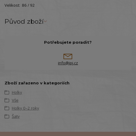
Velikost: 86 / 92
Původ zboží
Potřebujete poradit?
info@ipj.cz
Zboží zařazeno v kategoriích
Holky
Vše
Holky 0–2 roky
Šaty