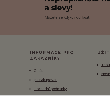
a slevy!
Můžete se kdykoli odhlásit.
INFORMACE PRO
UŽI
ZÁKAZNÍKY
Tabul
O nás
Novi
Jak nakupovat
Obchodní podmínky
Fotogalerie
Kontakty