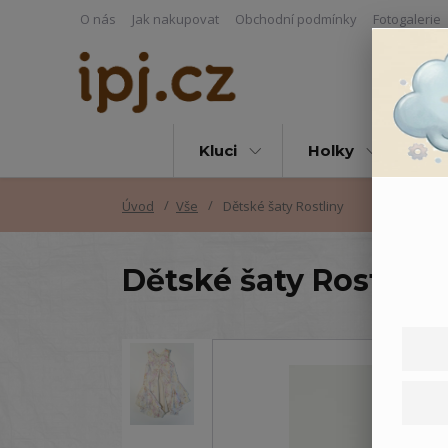
O nás
Jak nakupovat
Obchodní podmínky
Fotogalerie
Kluci
Holky
Vš
Úvod
Vše
Dětské šaty Rostliny
Dětské šaty Rostliny