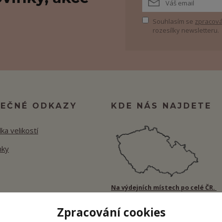
Souhlasím se
zpracová
rozesílky newsletteru.
TEČNÉ ODKAZY
KDE NÁS NAJDETE
ka velikostí
nky
Na výdejních místech po celé ČR.
Zpracování cookies