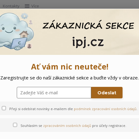
Kontakty
Více
Hleda
e
Doprodej
Ostatní
🌲 Vítejte ve svě
Ať vám nic neuteče!
Zaregistrujte se do naší zákaznické sekce a buďte vždy v obraze.
Odeslat
Přeji si odebírat novinky e-mailem dle
podmínek zpracování osobních údajů
.
Souhlasím se
zpracováním osobních údajů
pro účely registrace.