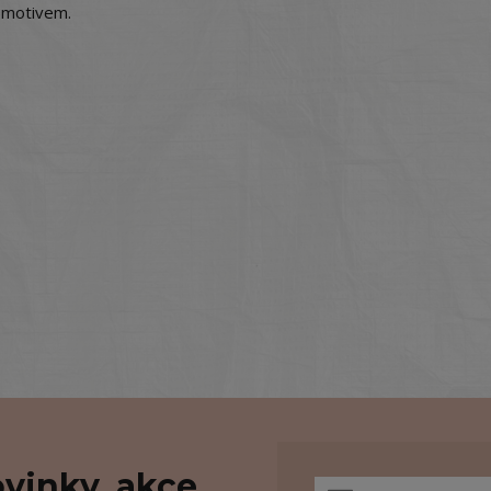
m motivem.
vinky, akce