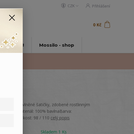
CZK
Přihlášení
0
ks
za
0 Kč
t
tě Mossilo!
Mossilo - shop
Elegantní bavlněné šatičky, zdobené rostlinným
motivem.Materiál: 100% bavlnaBarva:
KrémováVelikost: 98 / 110
celý popis
Dostupnost
Skladem 1 Ks