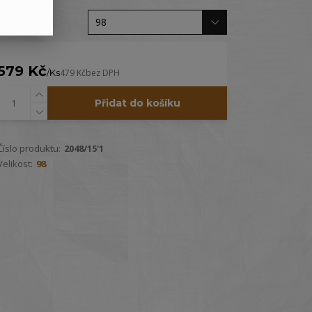
Velikost
579 Kč
/
Ks
479 Kč
bez DPH
Přidat do košíku
Číslo produktu:
2048/15'1
Velikost:
98