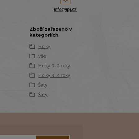
info@ipj.cz
Zboží zařazeno v
kategoriích
Holky
Vše
Holky 0–2 roky
Holky 3–4 roky
Šaty
Šaty