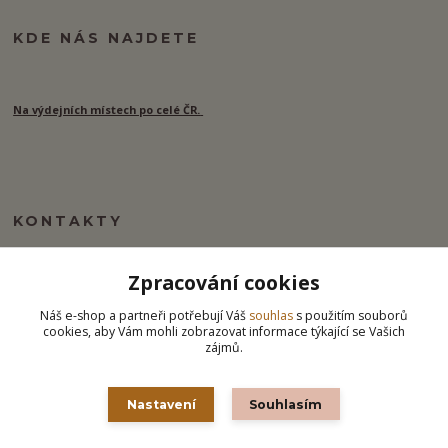
KDE NÁS NAJDETE
Na výdejních místech po celé ČR.
KONTAKTY
Zpracování cookies
info@ipj.cz
Náš e-shop a partneři potřebují Váš
souhlas
s použitím souborů
cookies, aby Vám mohli zobrazovat informace týkající se Vašich
zájmů.
Nastavení
Souhlasím