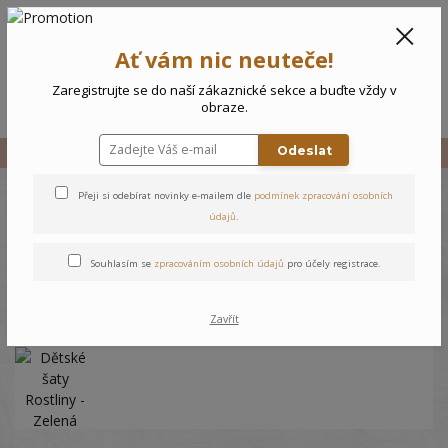
CZK
0
Ať vám nic neuteče!
0 Kč
Zaregistrujte se do naší zákaznické sekce a buďte vždy v
Menu
obraze.
Odeslat
Úvod
Vše
Dětské šaty Rostliny - Zelená
Přeji si odebírat novinky e-mailem dle
podmínek zpracování osobních
Dětské šaty Rostliny - Zelená
údajů
.
Souhlasím se
zpracováním osobních údajů
pro účely registrace.
Zavřít