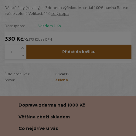
Dětské šaty (rostliny) - Zdobeno výšivkou Materiál 100% bavlna Barva:
světle zelená Velikost: 116
celý popis
Dostupnost
Skladem 1 Ks
330 Kč
/
Ks
273 Kč
bez DPH
Přidat do košíku
Číslo produktu:
6024/15
Barva:
Zelená
Doprava zdarma nad 1000 Kč
Většina zboží skladem
Co nejdříve u vás