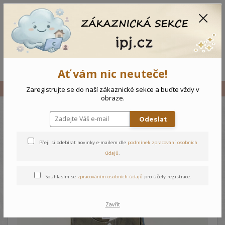
CZK
0
0 Kč
Menu
Ať vám nic neuteče!
Úvod
Vše
Dětské šaty Rabbit
Zaregistrujte se do naší zákaznické sekce a buďte vždy v
obraze.
Odeslat
Dětské šaty Rabbit
Přeji si odebírat novinky e-mailem dle
podmínek zpracování osobních
údajů
.
Souhlasím se
zpracováním osobních údajů
pro účely registrace.
Zavřít