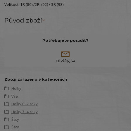
Velikost: 1R (80) /2R (92) / 3R (98)
Původ zboží
Potřebujete poradit?
info@ipj.cz
Zboží zařazeno v kategoriích
Holky
Vše
Holky 0–2 roky
Holky 3–4 roky
Šaty
Šaty