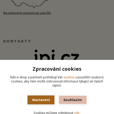
Na výdejních místech po celé ČR.
KONTAKTY
Zpracování cookies
info@ipj.cz
Náš e-shop a partneři potřebují Váš
souhlas
s použitím souborů
cookies, aby Vám mohli zobrazovat informace týkající se Vašich
zájmů.
Nastavení
Souhlasím
Souhlas můžete odmítnout
zde
.