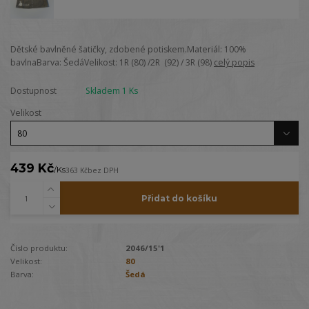
Dětské bavlněné šatičky, zdobené potiskem.Materiál: 100%
bavlnaBarva: ŠedáVelikost: 1R (80) /2R (92) / 3R (98)
celý popis
Dostupnost
Skladem 1 Ks
Velikost
439 Kč
/
Ks
363 Kč
bez DPH
Přidat do košíku
Číslo produktu:
2046/15'1
Velikost:
80
Barva:
Šedá