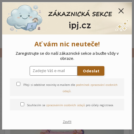
CZK
0
0 Kč
Menu
Ať vám nic neuteče!
Úvod
Vše
Dětské šaty pláž
Zaregistrujte se do naší zákaznické sekce a buďte vždy v
obraze.
Odeslat
Dětské šaty pláž
Přeji si odebírat novinky e-mailem dle
podmínek zpracování osobních
údajů
.
Souhlasím se
zpracováním osobních údajů
pro účely registrace.
Zavřít