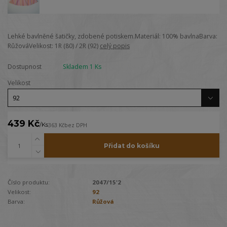
Lehké bavlněné šatičky, zdobené potiskem.Materiál: 100% bavlnaBarva:
RůžováVelikost: 1R (80) / 2R (92)
celý popis
Dostupnost
Skladem 1 Ks
Velikost
439 Kč
/
Ks
363 Kč
bez DPH
Přidat do košíku
Číslo produktu:
2047/15'2
Velikost:
92
Barva:
Růžová