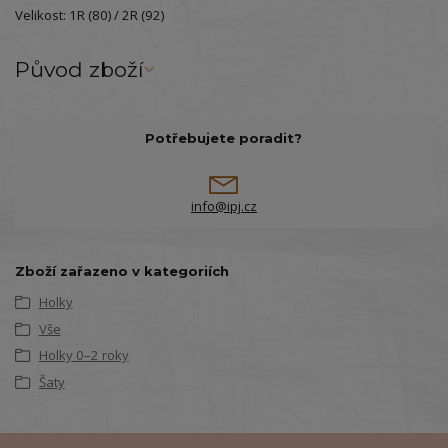
Velikost: 1R (80) / 2R (92)
Původ zboží
Potřebujete poradit?
info@ipj.cz
Zboží zařazeno v kategoriích
Holky
Vše
Holky 0–2 roky
Šaty