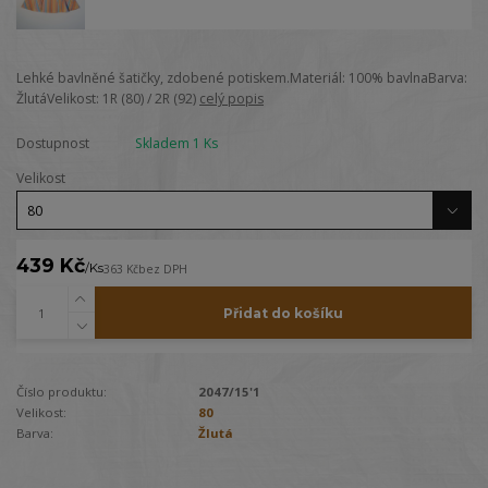
Lehké bavlněné šatičky, zdobené potiskem.Materiál: 100% bavlnaBarva:
ŽlutáVelikost: 1R (80) / 2R (92)
celý popis
Dostupnost
Skladem 1 Ks
Velikost
439 Kč
/
Ks
363 Kč
bez DPH
Přidat do košíku
Číslo produktu:
2047/15'1
Velikost:
80
Barva:
Žlutá