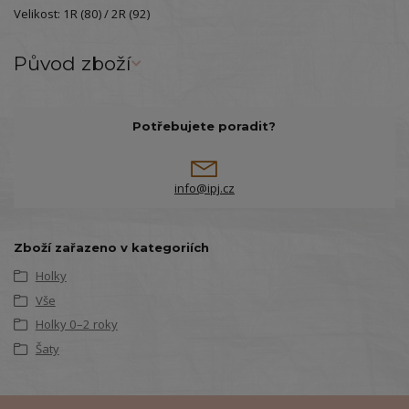
Velikost: 1R (80) / 2R (92)
Původ zboží
Potřebujete poradit?
info@ipj.cz
Zboží zařazeno v kategoriích
Holky
Vše
Holky 0–2 roky
Šaty