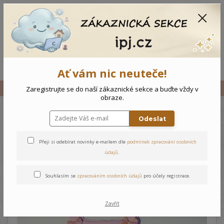
CZK
0
0 Kč
Menu
Ať vám nic neuteče!
Úvod
Vše
Dětské šaty pláž
Zaregistrujte se do naší zákaznické sekce a buďte vždy v
obraze.
Odeslat
Dětské šaty pláž
Přeji si odebírat novinky e-mailem dle
podmínek zpracování osobních
údajů
.
Souhlasím se
zpracováním osobních údajů
pro účely registrace.
Zavřít