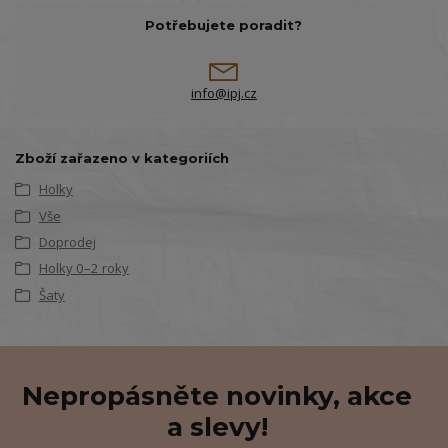
Potřebujete poradit?
info@ipj.cz
Zboží zařazeno v kategoriích
Holky
Vše
Doprodej
Holky 0–2 roky
Šaty
Nepropásněte novinky, akce
a slevy!