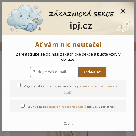
CZK
0
0 Kč
Menu
Ať vám nic neuteče!
Úvod
Vše
Dětské šaty Holčička - 80
Zaregistrujte se do naší zákaznické sekce a buďte vždy v
obraze.
Dětské šaty Holčička - 80
Odeslat
Přeji si odebírat novinky e-mailem dle
podmínek zpracování osobních
údajů
.
Souhlasím se
zpracováním osobních údajů
pro účely registrace.
Zavřít