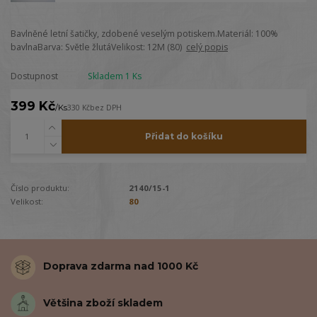
Bavlněné letní šatičky, zdobené veselým potiskem.Materiál: 100%
bavlnaBarva: Světle žlutáVelikost: 12M (80)
celý popis
Dostupnost
Skladem 1 Ks
399 Kč
/
Ks
330 Kč
bez DPH
Přidat do košíku
Číslo produktu:
2140/15-1
Velikost:
80
Doprava zdarma nad 1000 Kč
Většina zboží skladem