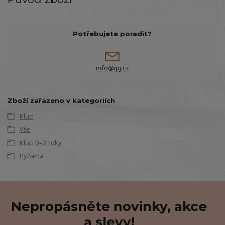
Potřebujete poradit?
info@ipj.cz
Zboží zařazeno v kategoriích
Kluci
Vše
Kluci 0–2 roky
Pyžama
Nepropásněte novinky, akce
a slevy!