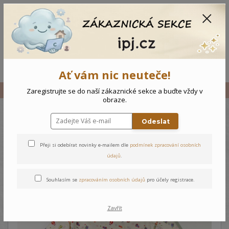
CZK
0
0 Kč
Menu
Ať vám nic neuteče!
Úvod
Vše
Dětské pyžamo Raketka
Zaregistrujte se do naší zákaznické sekce a buďte vždy v
obraze.
Odeslat
Dětské pyžamo Raketka
Přeji si odebírat novinky e-mailem dle
podmínek zpracování osobních
údajů
.
Souhlasím se
zpracováním osobních údajů
pro účely registrace.
Zavřít