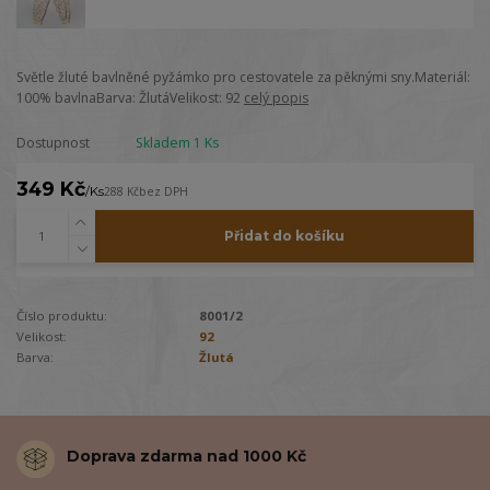
Světle žluté bavlněné pyžámko pro cestovatele za pěknými sny.Materiál:
100% bavlnaBarva: ŽlutáVelikost: 92
celý popis
Dostupnost
Skladem 1 Ks
349 Kč
/
Ks
288 Kč
bez DPH
Přidat do košíku
Číslo produktu:
8001/2
Velikost:
92
Barva:
Žlutá
Doprava zdarma nad 1000 Kč