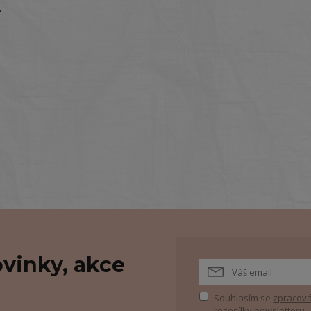
.
vinky, akce
Souhlasím se
zpracová
rozesílky newsletteru.