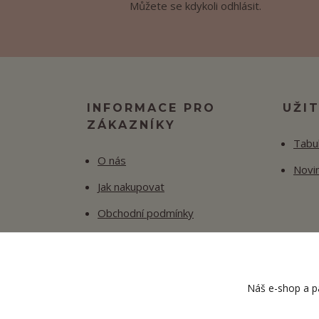
Můžete se kdykoli odhlásit.
INFORMACE PRO
UŽI
ZÁKAZNÍKY
Tabul
O nás
Novi
Jak nakupovat
Obchodní podmínky
Fotogalerie
Kontakty
Náš e-shop a pa