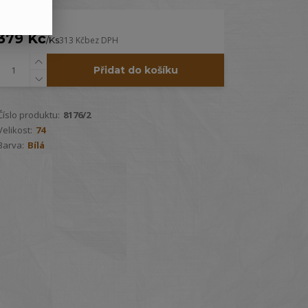
379 Kč
/
Ks
313 Kč
bez DPH
Přidat do košíku
Číslo produktu:
8176/2
Velikost:
74
Barva:
Bílá