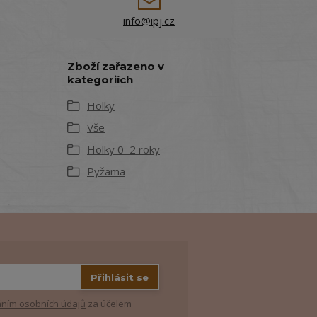
info@ipj.cz
Zboží zařazeno v
kategoriích
Holky
Vše
Holky 0–2 roky
Pyžama
Přihlásit se
ním osobních údajů
za účelem