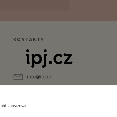
KONTAKTY
info@ipj.cz
ohli zobrazovat