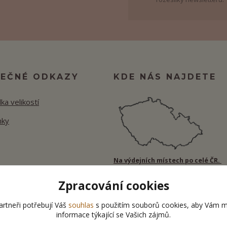
TEČNÉ ODKAZY
KDE NÁS NAJDETE
ka velikostí
nky
Na výdejních místech po celé ČR.
Zpracování cookies
rtneři potřebují Váš
souhlas
s použitím souborů cookies, aby Vám m
informace týkající se Vašich zájmů.