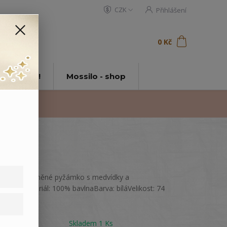
CZK
Přihlášení
0
ks
za
0 Kč
t
tě Mossilo!
Mossilo - shop
Kvalitní bavlněné pyžámko s medvídky a
srdíčky.Materiál: 100% bavlnaBarva: bíláVelikost: 74
celý popis
Dostupnost
Skladem 1 Ks