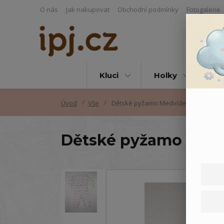
O nás
Jak nakupovat
Obchodní podmínky
Fotogalerie
Kluci
Holky
Vš
Úvod
Vše
Dětské pyžamo Medvídek
Dětské pyžamo Med