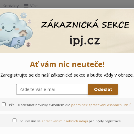
Kontakty
Více
Hleda
e
Doprodej
Ostatní
🌲 Vítejte ve svě
Ať vám nic neuteče!
Zaregistrujte se do naší zákaznické sekce a buďte vždy v obraze.
vídek
Odeslat
Přeji si odebírat novinky e-mailem dle
podmínek zpracování osobních údajů
.
Souhlasím se
zpracováním osobních údajů
pro účely registrace.