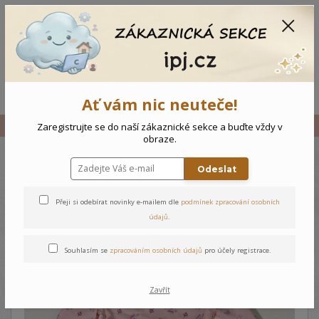
CZK
0
0 Kč
Menu
Ať vám nic neuteče!
Úvod
Vše
Dětské pyžamo Medvídek
Zaregistrujte se do naší zákaznické sekce a buďte vždy v
obraze.
Odeslat
Dětské pyžamo Medvídek
Přeji si odebírat novinky e-mailem dle
podmínek zpracování osobních
údajů
.
Souhlasím se
zpracováním osobních údajů
pro účely registrace.
Zavřít