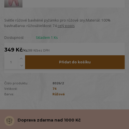
Světle růžové bavlněné pyžámko pro růžové sny.Materiál: 100%
bavlnaBarva: růžováVelikost: 74
celý popis
Dostupnost
Skladem 1 Ks
349 Kč
/
Ks
288 Kč
bez DPH
Přidat do košíku
Číslo produktu:
8026/2
Velikost:
74
Barva:
Růžová
Doprava zdarma nad 1000 Kč