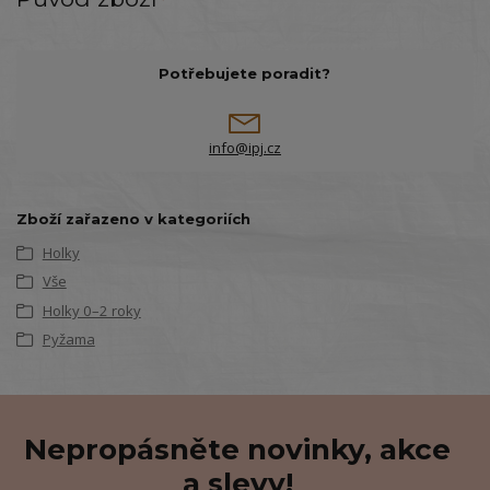
Potřebujete poradit?
info@ipj.cz
Zboží zařazeno v kategoriích
Holky
Vše
Holky 0–2 roky
Pyžama
Nepropásněte novinky, akce
a slevy!