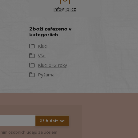
info@ipj.cz
Zboží zařazeno v
kategoriích
Kluci
Vše
Kluci 0–2 roky
Pyžama
Přihlásit se
ním osobních údajů
za účelem