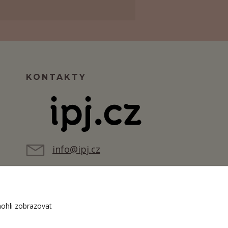
KONTAKTY
info@ipj.cz
ohli zobrazovat