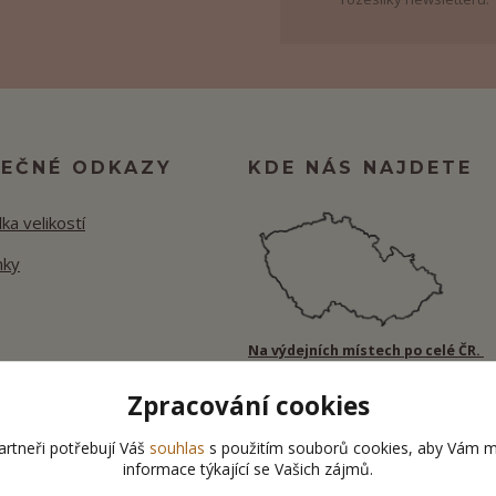
TEČNÉ ODKAZY
KDE NÁS NAJDETE
ka velikostí
nky
Na výdejních místech po celé ČR.
Zpracování cookies
rtneři potřebují Váš
souhlas
s použitím souborů cookies, aby Vám m
informace týkající se Vašich zájmů.