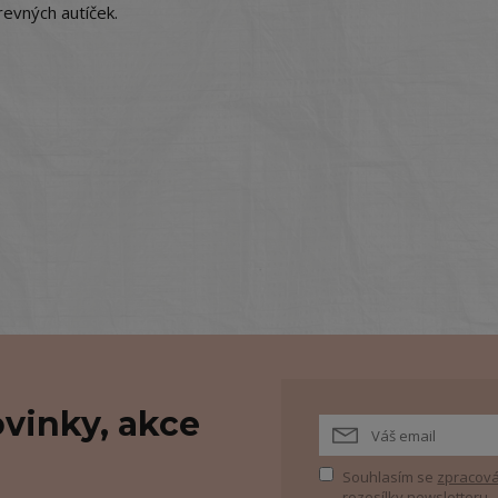
evných autíček.
vinky, akce
Souhlasím se
zpracová
rozesílky newsletteru.