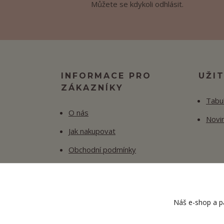
Můžete se kdykoli odhlásit.
INFORMACE PRO
UŽI
ZÁKAZNÍKY
Tabul
O nás
Novi
Jak nakupovat
Obchodní podmínky
Fotogalerie
Kontakty
Náš e-shop a pa