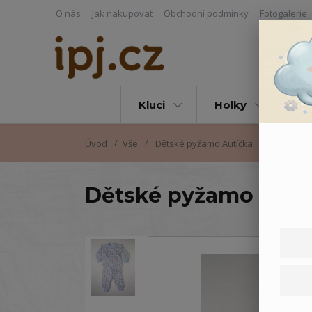
O nás
Jak nakupovat
Obchodní podmínky
Fotogalerie
Kluci
Holky
Vš
Úvod
Vše
Dětské pyžamo Autíčka
Dětské pyžamo Autí