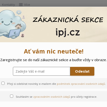
Kontakty
Více
Hleda
e
Doprodej
Ostatní
🌲 Vítejte ve svě
Ať vám nic neuteče!
Zaregistrujte se do naší zákaznické sekce a buďte vždy v obraze.
čka
Odeslat
Přeji si odebírat novinky e-mailem dle
podmínek zpracování osobních údajů
.
Souhlasím se
zpracováním osobních údajů
pro účely registrace.