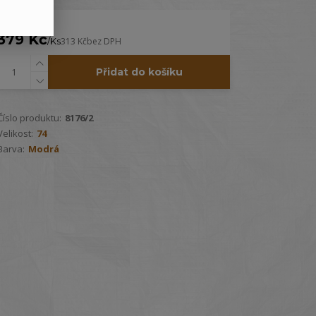
379 Kč
/
Ks
313 Kč
bez DPH
Přidat do košíku
Číslo produktu:
8176/2
Velikost:
74
Barva:
Modrá