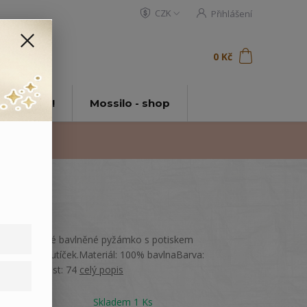
CZK
Přihlášení
0
ks
za
0 Kč
t
tě Mossilo!
Mossilo - shop
Světle modré bavlněné pyžámko s potiskem
barevných autíček.Materiál: 100% bavlnaBarva:
modráVelikost: 74
celý popis
Dostupnost
Skladem 1 Ks