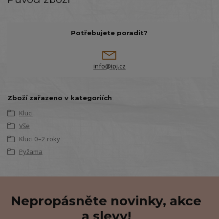
Potřebujete poradit?
info@ipj.cz
Zboží zařazeno v kategoriích
Kluci
Vše
Kluci 0–2 roky
Pyžama
Nepropásněte novinky, akce
a slevy!