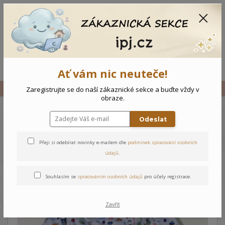
CZK
0
0 Kč
Menu
Ať vám nic neuteče!
Úvod
Vše
Dětské pyžamo Autíčka
Zaregistrujte se do naší zákaznické sekce a buďte vždy v
obraze.
Odeslat
Dětské pyžamo Autíčka
Přeji si odebírat novinky e-mailem dle
podmínek zpracování osobních
údajů
.
Souhlasím se
zpracováním osobních údajů
pro účely registrace.
Zavřít