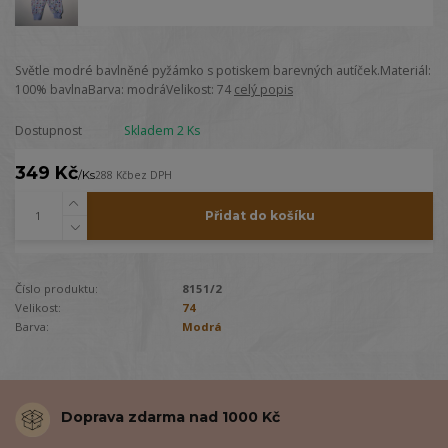
Světle modré bavlněné pyžámko s potiskem barevných autíček.Materiál:
100% bavlnaBarva: modráVelikost: 74
celý popis
Dostupnost
Skladem 2 Ks
349 Kč
/
Ks
288 Kč
bez DPH
Přidat do košíku
Číslo produktu:
8151/2
Velikost:
74
Barva:
Modrá
Doprava zdarma nad 1000 Kč