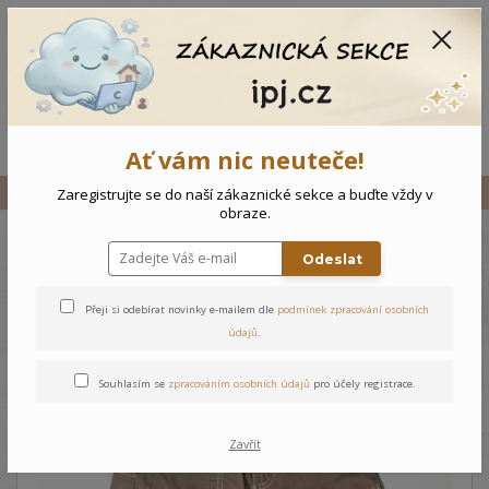
CZK
0
0 Kč
Menu
Ať vám nic neuteče!
Úvod
Vše
Dětské kraťasy
Zaregistrujte se do naší zákaznické sekce a buďte vždy v
obraze.
Odeslat
Dětské kraťasy
Přeji si odebírat novinky e-mailem dle
podmínek zpracování osobních
údajů
.
Souhlasím se
zpracováním osobních údajů
pro účely registrace.
Zavřít