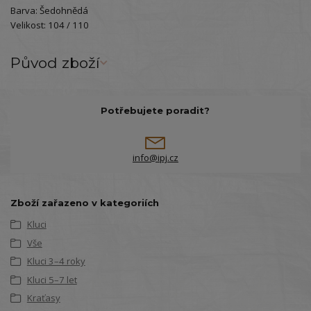
Barva: Šedohnědá
Velikost: 104 / 110
Původ zboží
Potřebujete poradit?
info@ipj.cz
Zboží zařazeno v kategoriích
Kluci
Vše
Kluci 3–4 roky
Kluci 5–7 let
Kraťasy