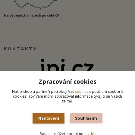
Na výdejních místech po celé ČR.
KONTAKTY
Zpracování cookies
info@ipj.cz
Náš e-shop a partneři potřebují Váš
souhlas
s použitím souborů
cookies, aby Vám mohli zobrazovat informace týkající se Vašich
zájmů.
Nastavení
Souhlasím
Souhlas můžete odmítnout
zde
.