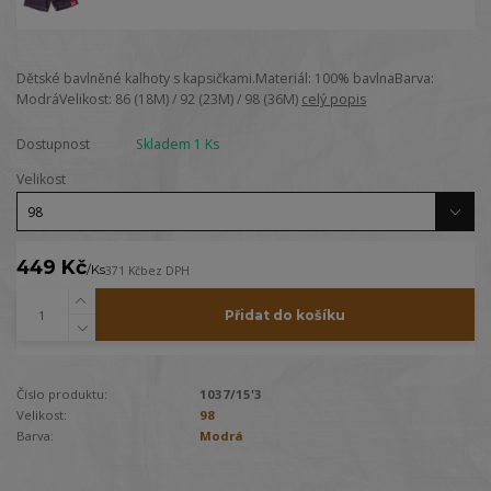
Dětské bavlněné kalhoty s kapsičkami.Materiál: 100% bavlnaBarva:
ModráVelikost: 86 (18M) / 92 (23M) / 98 (36M)
celý popis
Dostupnost
Skladem 1 Ks
Velikost
449 Kč
/
Ks
371 Kč
bez DPH
Přidat do košíku
Číslo produktu:
1037/15'3
Velikost:
98
Barva:
Modrá