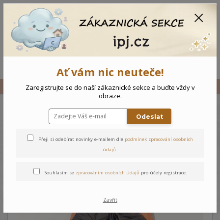
CZK
0
0 Kč
Menu
Ať vám nic neuteče!
Úvod
Vše
Dětské kalhoty s podšívkou
Zaregistrujte se do naší zákaznické sekce a buďte vždy v
obraze.
Odeslat
Dětské kalhoty s podšívkou
Přeji si odebírat novinky e-mailem dle
podmínek zpracování osobních
údajů
.
Souhlasím se
zpracováním osobních údajů
pro účely registrace.
Zavřít