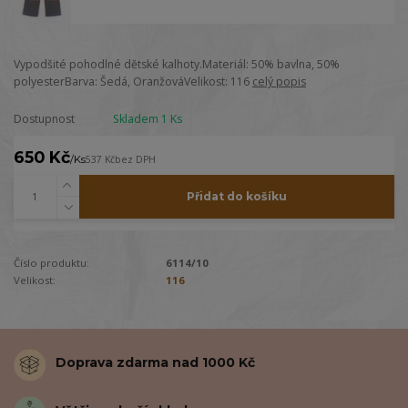
Vypodšité pohodlné dětské kalhoty.Materiál: 50% bavlna, 50%
polyesterBarva: Šedá, OranžováVelikost: 116
celý popis
Dostupnost
Skladem 1 Ks
650 Kč
/
Ks
537 Kč
bez DPH
Přidat do košíku
Číslo produktu:
6114/10
Velikost:
116
Doprava zdarma nad 1000 Kč