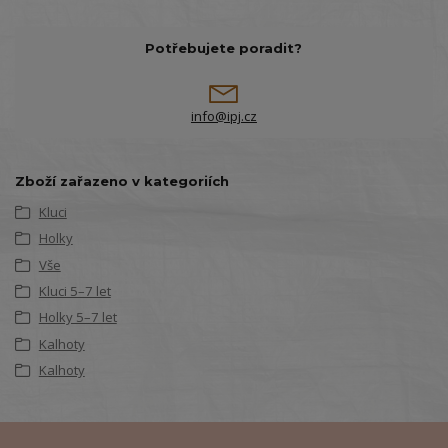
Potřebujete poradit?
info@ipj.cz
Zboží zařazeno v kategoriích
Kluci
Holky
Vše
Kluci 5–7 let
Holky 5–7 let
Kalhoty
Kalhoty