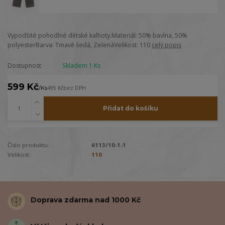
Vypodšité pohodlné dětské kalhoty.Materiál: 50% bavlna, 50%
polyesterBarva: Tmavě šedá, ZelenáVelikost: 110
celý popis
Dostupnost
Skladem 1 Ks
599 Kč
/
Ks
495 Kč
bez DPH
Přidat do košíku
Číslo produktu:
6113/10-1-1
Velikost:
110
Doprava zdarma nad 1000 Kč