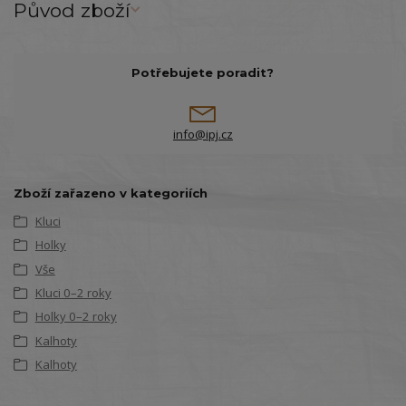
Původ zboží
Potřebujete poradit?
info@ipj.cz
Zboží zařazeno v kategoriích
Kluci
Holky
Vše
Kluci 0–2 roky
Holky 0–2 roky
Kalhoty
Kalhoty