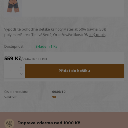
Vypodšité pohodlné dětské kalhoty.Materiál: 50% bavlna, 50%
polyesterBarva: Tmavě šedá, OranžováVelikost: 98
celý popis
Dostupnost
Skladem 1 Ks
559 Kč
/
Ks
462 Kč
bez DPH
Přidat do košíku
Číslo produktu:
6086/10
Velikost:
98
Doprava zdarma nad 1000 Kč