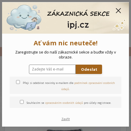
CZK
0
0 Kč
Menu
Ať vám nic neuteče!
Úvod
Vše
Dětské kalhoty s podšívkou - 98
Zaregistrujte se do naší zákaznické sekce a buďte vždy v
obraze.
Odeslat
Dětské kalhoty s podšívkou -
98
Přeji si odebírat novinky e-mailem dle
podmínek zpracování osobních
údajů
.
Souhlasím se
zpracováním osobních údajů
pro účely registrace.
Zavřít