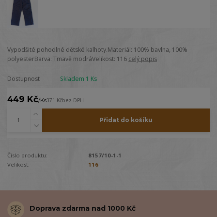
Vypodšité pohodlné dětské kalhoty.Materiál: 100% bavlna, 100%
polyesterBarva: Tmavě modráVelikost: 116
celý popis
Dostupnost
Skladem 1 Ks
449 Kč
/
Ks
371 Kč
bez DPH
Přidat do košíku
Číslo produktu:
8157/10-1-1
Velikost:
116
Doprava zdarma nad 1000 Kč