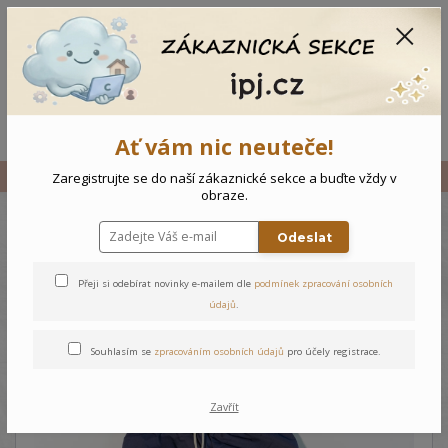
CZK
0
0 Kč
Menu
Ať vám nic neuteče!
Úvod
Vše
Dětské kalhoty s podšívkou - 116
Zaregistrujte se do naší zákaznické sekce a buďte vždy v
obraze.
Odeslat
Dětské kalhoty s podšívkou -
116
Přeji si odebírat novinky e-mailem dle
podmínek zpracování osobních
údajů
.
Souhlasím se
zpracováním osobních údajů
pro účely registrace.
Zavřít