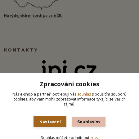
Na výdejních místech po celé ČR.
KONTAKTY
Zpracování cookies
info@ipj.cz
Náš e-shop a partneři potřebují Váš
souhlas
s použitím souborů
cookies, aby Vám mohli zobrazovat informace týkající se Vašich
zájmů.
Nastavení
Souhlasím
Souhlas můžete odmítnout
zde
.