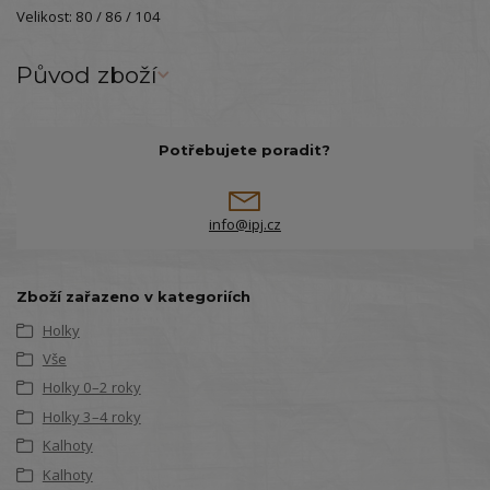
Velikost: 80 / 86 / 104
Původ zboží
Potřebujete poradit?
info@ipj.cz
Zboží zařazeno v kategoriích
Holky
Vše
Holky 0–2 roky
Holky 3–4 roky
Kalhoty
Kalhoty