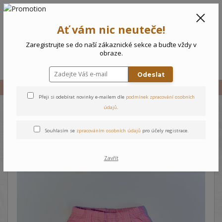
CZK
0
Ať vám nic neuteče!
0 Kč
Zaregistrujte se do naší zákaznické sekce a buďte vždy v
obraze.
Menu
Odeslat
Úvod
Vše
Dětské kalhoty Kytička
Přeji si odebírat novinky e-mailem dle
podmínek zpracování osobních
údajů
.
Dětské kalhoty Kytička
Souhlasím se
zpracováním osobních údajů
pro účely registrace.
Zavřít