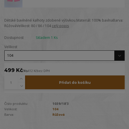
Dětské bavlněné kalhoty zdobené výšivkou.Materiál: 100% bavlnaBarva:
RůžováVelikost: 80 / 86 / 104
celý popis
Dostupnost
Skladem 1 Ks
Velikost
499 Kč
/
Ks
412 Kč
bez DPH
Přidat do košíku
Číslo produktu:
1039/18'3
Velikost:
104
Barva:
Růžová