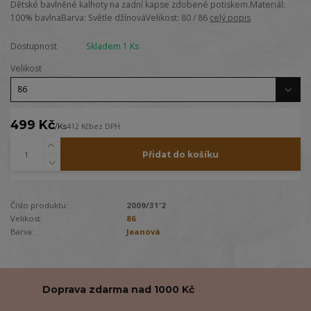
Dětské bavlněné kalhoty na zadní kapse zdobené potiskem.Materiál:
100% bavlnaBarva: Světle džínováVelikost: 80 / 86
celý popis
Dostupnost
Skladem 1 Ks
Velikost
499 Kč
/
Ks
412 Kč
bez DPH
Přidat do košíku
Číslo produktu:
2009/31'2
Velikost:
86
Barva:
Jeanová
Doprava zdarma nad 1000 Kč