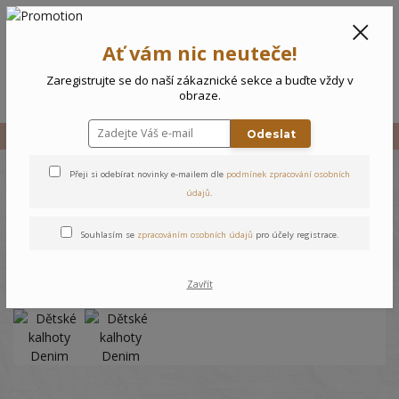
CZK
0
Ať vám nic neuteče!
0 Kč
Zaregistrujte se do naší zákaznické sekce a buďte vždy v
Menu
obraze.
Odeslat
Úvod
Vše
Dětské kalhoty Denim
Přeji si odebírat novinky e-mailem dle
podmínek zpracování osobních
Dětské kalhoty Denim
údajů
.
Souhlasím se
zpracováním osobních údajů
pro účely registrace.
Zavřít