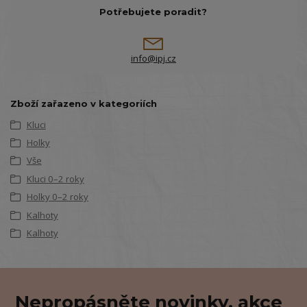
Potřebujete poradit?
info@ipj.cz
Zboží zařazeno v kategoriích
Kluci
Holky
Vše
Kluci 0–2 roky
Holky 0–2 roky
Kalhoty
Kalhoty
Nepropásněte novinky, akce