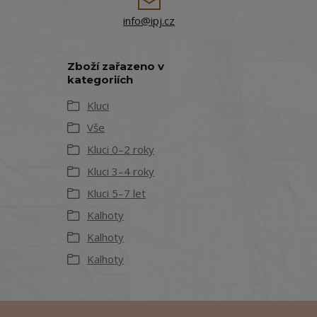
info@ipj.cz
Zboží zařazeno v
kategoriích
Kluci
Vše
Kluci 0–2 roky
Kluci 3–4 roky
Kluci 5–7 let
Kalhoty
Kalhoty
Kalhoty