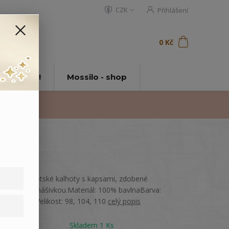
CZK
Přihlášení
0
ks
za
0 Kč
t
tě Mossilo!
Mossilo - shop
Pohodlné dětské kalhoty s kapsami, zdobené
potiskem a nášivkou.Materiál: 100% bavlnaBarva:
Světle šedáVelikost: 98, 104, 110
celý popis
Dostupnost
Skladem 1 Ks