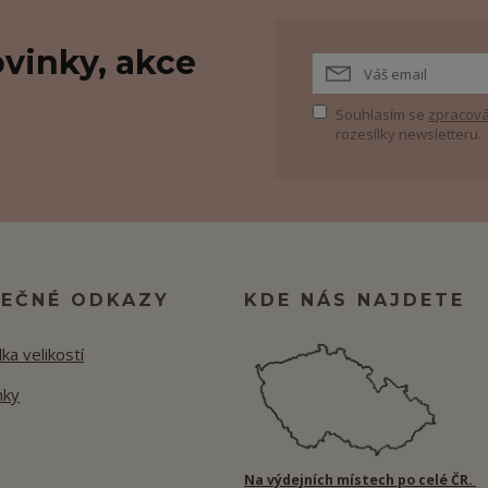
vinky, akce
Souhlasím se
zpracová
rozesílky newsletteru.
TEČNÉ ODKAZY
KDE NÁS NAJDETE
ka velikostí
nky
Na výdejních místech po celé ČR.