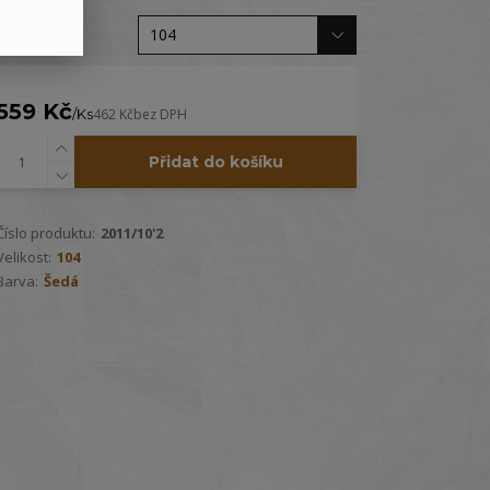
Velikost
559 Kč
/
Ks
462 Kč
bez DPH
Přidat do košíku
Číslo produktu:
2011/10'2
Velikost:
104
Barva:
Šedá