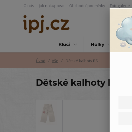
O nás
Jak nakupovat
Obchodní podmínky
Fotogalerie
Kluci
Holky
Vš
Úvod
Vše
Dětské kalhoty BS
Dětské kalhoty BS