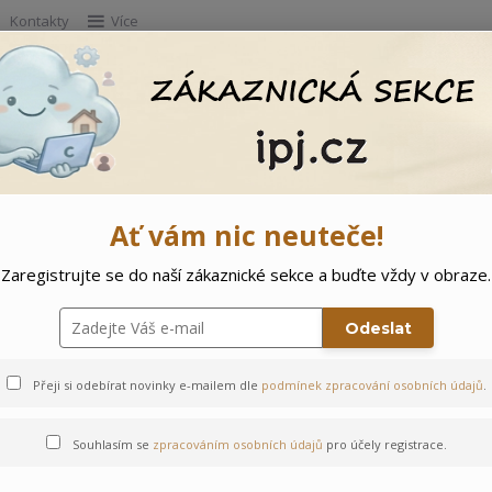
Kontakty
Více
Hleda
e
Doprodej
Ostatní
🌲 Vítejte ve svě
Ať vám nic neuteče!
Zaregistrujte se do naší zákaznické sekce a buďte vždy v obraze.
Odeslat
Přeji si odebírat novinky e-mailem dle
podmínek zpracování osobních údajů
.
Souhlasím se
zpracováním osobních údajů
pro účely registrace.