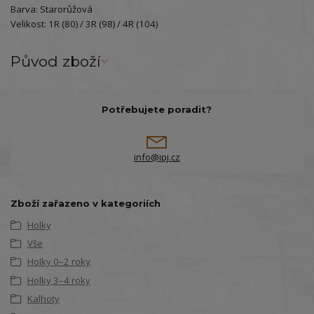
Barva: Starorůžová
Velikost: 1R (80) / 3R (98) / 4R (104)
Původ zboží
Potřebujete poradit?
info@ipj.cz
Zboží zařazeno v kategoriích
Holky
Vše
Holky 0–2 roky
Holky 3–4 roky
Kalhoty