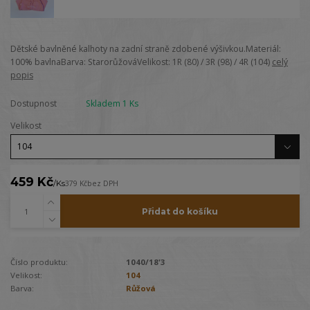
Dětské bavlněné kalhoty na zadní straně zdobené výšivkou.Materiál:
100% bavlnaBarva: StarorůžováVelikost: 1R (80) / 3R (98) / 4R (104)
celý
popis
Dostupnost
Skladem 1 Ks
Velikost
459 Kč
/
Ks
379 Kč
bez DPH
Přidat do košíku
Číslo produktu:
1040/18'3
Velikost:
104
Barva:
Růžová