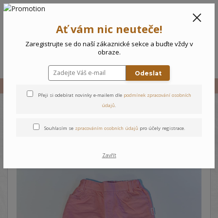
CZK
0
Ať vám nic neuteče!
0 Kč
Zaregistrujte se do naší zákaznické sekce a buďte vždy v
obraze.
Menu
Odeslat
Úvod
Vše
Dětské kalhoty Beauty
Přeji si odebírat novinky e-mailem dle
podmínek zpracování osobních
údajů
.
Dětské kalhoty Beauty
Souhlasím se
zpracováním osobních údajů
pro účely registrace.
Zavřít