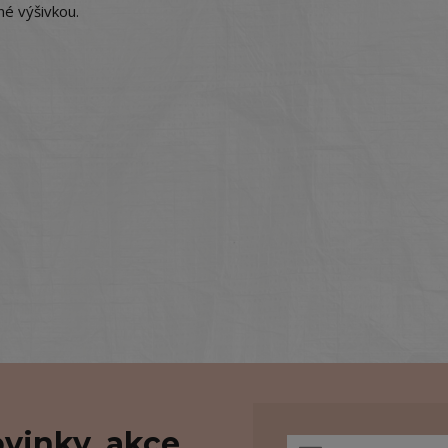
né výšivkou.
vinky, akce