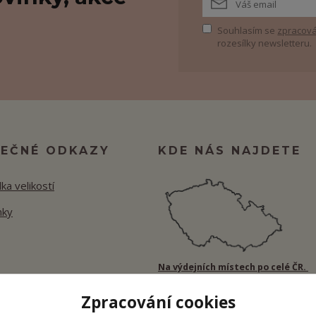
Souhlasím se
zpracová
rozesílky newsletteru.
TEČNÉ ODKAZY
KDE NÁS NAJDETE
ka velikostí
nky
Na výdejních místech po celé ČR.
Zpracování cookies