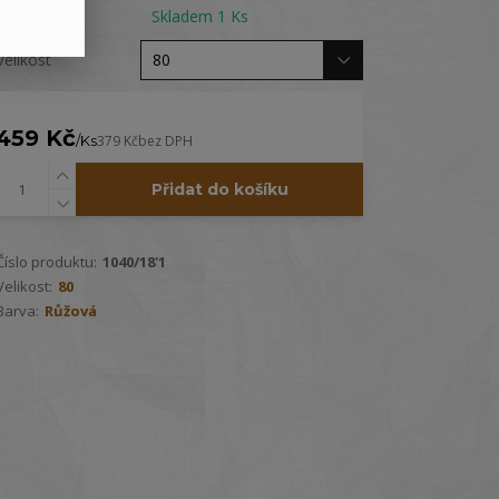
Dostupnost
Skladem 1 Ks
Velikost
459 Kč
/
Ks
379 Kč
bez DPH
Přidat do košíku
Číslo produktu:
1040/18'1
Velikost:
80
Barva:
Růžová