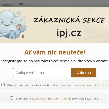
Kontakty
Více
Hleda
e
Doprodej
Ostatní
🌲 Vítejte ve svě
Ať vám nic neuteče!
Zaregistrujte se do naší zákaznické sekce a buďte vždy v obraze.
ty
Odeslat
Přeji si odebírat novinky e-mailem dle
podmínek zpracování osobních údajů
.
Souhlasím se
zpracováním osobních údajů
pro účely registrace.