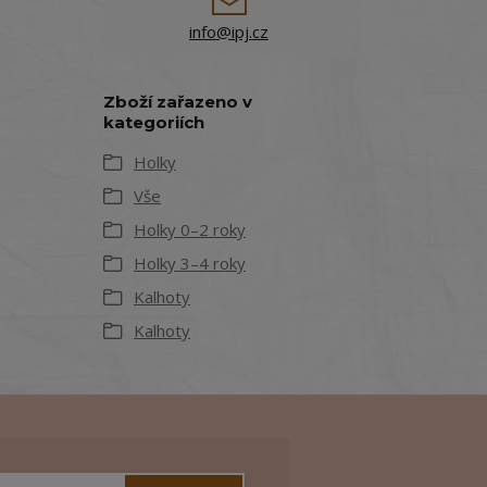
info@ipj.cz
Zboží zařazeno v
kategoriích
Holky
Vše
Holky 0–2 roky
Holky 3–4 roky
Kalhoty
Kalhoty