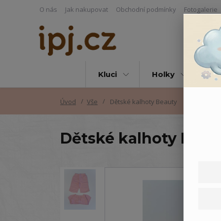
O nás
Jak nakupovat
Obchodní podmínky
Fotogalerie
Kluci
Holky
Vš
Úvod
Vše
Dětské kalhoty Beauty
Dětské kalhoty Beau