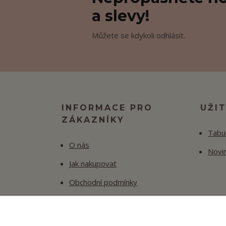
a slevy!
Můžete se kdykoli odhlásit.
INFORMACE PRO
UŽI
ZÁKAZNÍKY
Tabul
O nás
Novi
Jak nakupovat
Obchodní podmínky
Fotogalerie
Kontakty