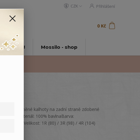
CZK
Přihlášení
0
ks
za
0 Kč
t
tě Mossilo!
Mossilo - shop
Dětské bavlněné kalhoty na zadní straně zdobené
výšivkou.Materiál: 100% bavlnaBarva:
StarorůžováVelikost: 1R (80) / 3R (98) / 4R (104)
celý popis