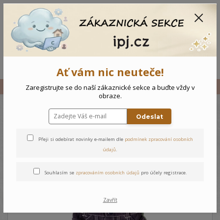
CZK
0
0 Kč
Menu
Ať vám nic neuteče!
Úvod
Vše
Dětské kalhoty - 92
Zaregistrujte se do naší zákaznické sekce a buďte vždy v
obraze.
Odeslat
Dětské kalhoty - 92
Přeji si odebírat novinky e-mailem dle
podmínek zpracování osobních
údajů
.
Souhlasím se
zpracováním osobních údajů
pro účely registrace.
Zavřít