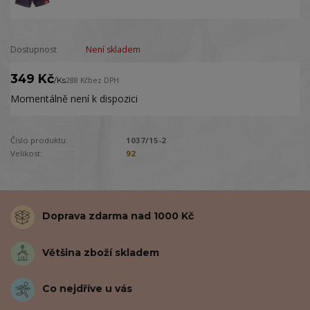
Dostupnost
Není skladem
349 Kč
/
Ks
288 Kč
bez DPH
Momentálně není k dispozici
Číslo produktu:
1037/15-2
Velikost:
92
Doprava zdarma nad 1000 Kč
Většina zboží skladem
Co nejdříve u vás