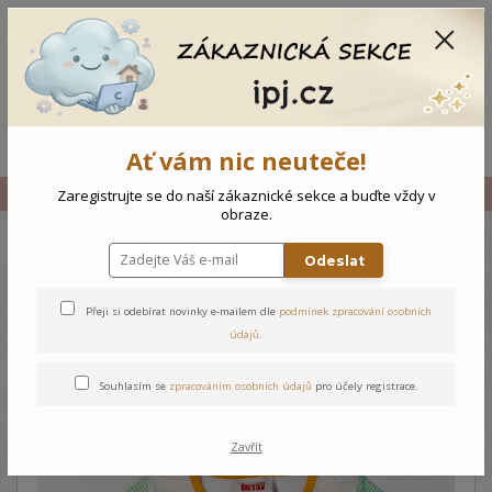
CZK
0
0 Kč
Menu
Ať vám nic neuteče!
Úvod
Vše
Dětské dlouhé triko / šaty Chobotnice - Zelená
Zaregistrujte se do naší zákaznické sekce a buďte vždy v
obraze.
Odeslat
Dětské dlouhé triko / šaty
Chobotnice - Zelená
Přeji si odebírat novinky e-mailem dle
podmínek zpracování osobních
údajů
.
Souhlasím se
zpracováním osobních údajů
pro účely registrace.
Zavřít