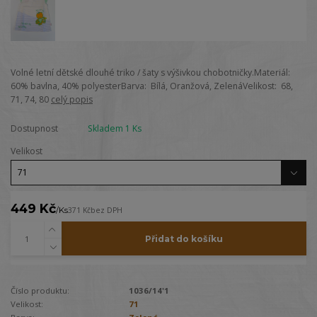
Volné letní dětské dlouhé triko / šaty s výšivkou chobotničky.Materiál:
60% bavlna, 40% polyesterBarva: Bílá, Oranžová, ZelenáVelikost: 68,
71, 74, 80
celý popis
Dostupnost
Skladem 1 Ks
Velikost
449 Kč
/
Ks
371 Kč
bez DPH
Přidat do košíku
Číslo produktu:
1036/14'1
Velikost:
71