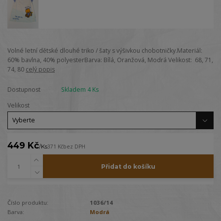
Volné letní dětské dlouhé triko / šaty s výšivkou chobotničky.Materiál:
60% bavlna, 40% polyesterBarva: Bílá, Oranžová, Modrá Velikost: 68, 71,
74, 80
celý popis
Dostupnost
Skladem 4 Ks
Velikost
449 Kč
/
Ks
371 Kč
bez DPH
Přidat do košíku
Číslo produktu:
1036/14
Barva:
Modrá