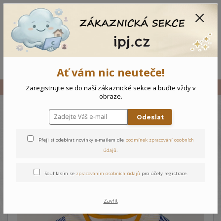
CZK
0
0 Kč
Menu
Ať vám nic neuteče!
Úvod
Vše
Dětské dlouhé triko / šaty Chobotnice - Modrá
Zaregistrujte se do naší zákaznické sekce a buďte vždy v
obraze.
Odeslat
Dětské dlouhé triko / šaty
Chobotnice - Modrá
Přeji si odebírat novinky e-mailem dle
podmínek zpracování osobních
údajů
.
Souhlasím se
zpracováním osobních údajů
pro účely registrace.
Zavřít