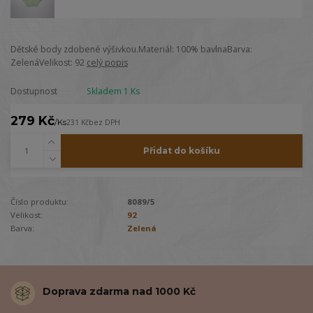
Dětské body zdobené výšivkou.Materiál: 100% bavlnaBarva:
ZelenáVelikost: 92
celý popis
Dostupnost
Skladem 1 Ks
279 Kč
/
Ks
231 Kč
bez DPH
Přidat do košíku
Číslo produktu:
8089/5
Velikost:
92
Barva:
Zelená
Doprava zdarma nad 1000 Kč