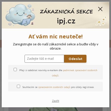
CZK
0
0 Kč
Menu
Ať vám nic neuteče!
Úvod
Vše
Dětské body Písmena
Zaregistrujte se do naší zákaznické sekce a buďte vždy v
obraze.
Odeslat
Dětské body Písmena
Přeji si odebírat novinky e-mailem dle
podmínek zpracování osobních
údajů
.
Souhlasím se
zpracováním osobních údajů
pro účely registrace.
Zavřít