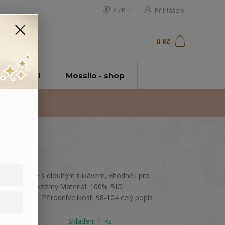
CZK
Přihlášení
0
ks
za
0 Kč
t
tě Mossilo!
Mossilo - shop
Dětské body s dlouhým rukávem, vhodné i pro
miminka s ekzémy.Materiál: 100% BIO
bavlnaBarva: PřírodníVelikost: 98-104
celý popis
Dostupnost
Skladem 1 Ks