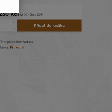
230 Kč
/
Ks
190 Kč
bez DPH
Přidat do košíku
Číslo produktu:
9015/5
Barva:
Přírodní