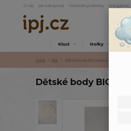
O nás
Jak nakupovat
Obchodní podmínky
Fotogalerie
Kluci
Holky
Vš
Úvod
Vše
Dětské body BIO bavlna
Dětské body BIO bav