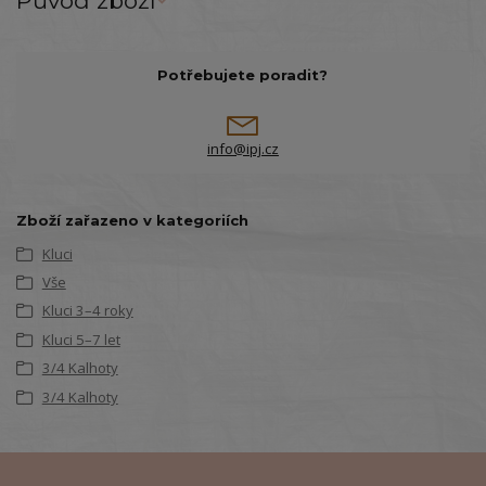
Původ zboží
Potřebujete poradit?
info@ipj.cz
Zboží zařazeno v kategoriích
Kluci
Vše
Kluci 3–4 roky
Kluci 5–7 let
3/4 Kalhoty
3/4 Kalhoty