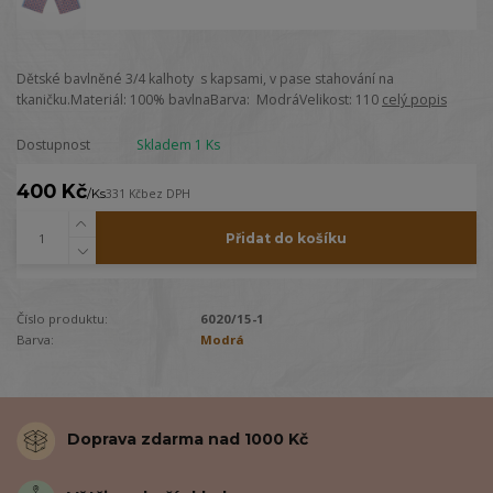
Dětské bavlněné 3/4 kalhoty s kapsami, v pase stahování na
tkaničku.Materiál: 100% bavlnaBarva: ModráVelikost: 110
celý popis
Dostupnost
Skladem 1 Ks
400 Kč
/
Ks
331 Kč
bez DPH
Přidat do košíku
Číslo produktu:
6020/15-1
Barva:
Modrá
Doprava zdarma nad 1000 Kč