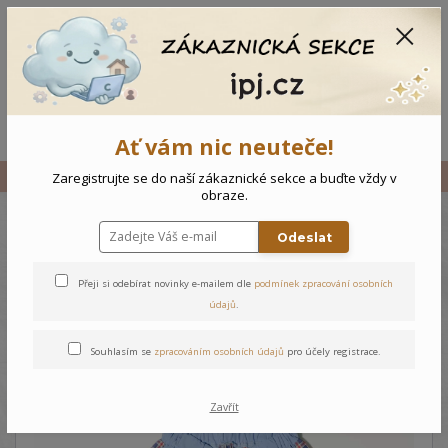
CZK
0
0 Kč
Menu
Ať vám nic neuteče!
Úvod
Vše
Dětské 3/4 kalhoty - Modrá
Zaregistrujte se do naší zákaznické sekce a buďte vždy v
obraze.
Odeslat
Dětské 3/4 kalhoty - Modrá
Přeji si odebírat novinky e-mailem dle
podmínek zpracování osobních
údajů
.
Souhlasím se
zpracováním osobních údajů
pro účely registrace.
Zavřít