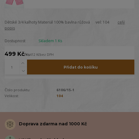
Dětské 3/4 kalhoty Materiál 100% bavlna růžová vel: 104
celý
popis
Dostupnost
Skladem 1 Ks
499 Kč
/
Ks
412 Kč
bez DPH
Přidat do košíku
Číslo produktu:
6106/15-1
Velikost:
104
Doprava zdarma nad 1000 Kč