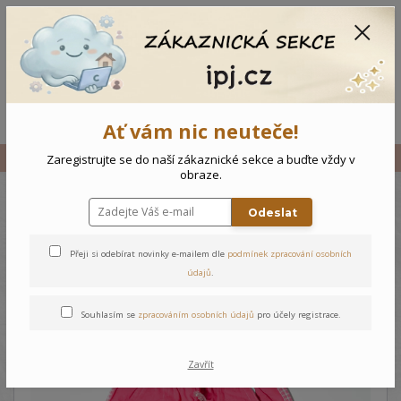
CZK
0
0 Kč
Menu
Ať vám nic neuteče!
Úvod
Vše
Dětské 3/4 kalhoty - 104
Zaregistrujte se do naší zákaznické sekce a buďte vždy v
obraze.
Odeslat
Dětské 3/4 kalhoty - 104
Přeji si odebírat novinky e-mailem dle
podmínek zpracování osobních
údajů
.
Souhlasím se
zpracováním osobních údajů
pro účely registrace.
Zavřít