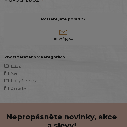
Potřebujete poradit?
info@ipj.cz
Zboží zařazeno v kategoriích
Holky
Vše
Holky 3–4 roky
Zástěrky
Nepropásněte novinky, akce
a slevy!