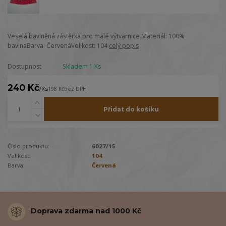
Veselá bavlněná zástěrka pro malé výtvarnice.Materiál: 100%
bavlnaBarva: ČervenáVelikost: 104
celý popis
Dostupnost
Skladem 1 Ks
240 Kč
/
Ks
198 Kč
bez DPH
Přidat do košíku
Číslo produktu:
6027/15
Velikost:
104
Barva:
Červená
Doprava zdarma nad 1000 Kč