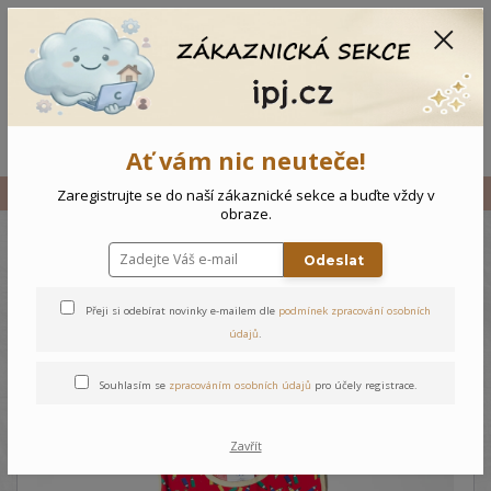
CZK
0
0 Kč
Menu
Ať vám nic neuteče!
Úvod
Vše
Dětská zástěrka Pastelky
Zaregistrujte se do naší zákaznické sekce a buďte vždy v
obraze.
Odeslat
Dětská zástěrka Pastelky
Přeji si odebírat novinky e-mailem dle
podmínek zpracování osobních
údajů
.
Souhlasím se
zpracováním osobních údajů
pro účely registrace.
Zavřít