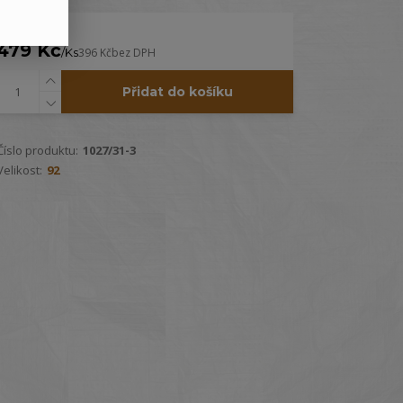
479 Kč
/
Ks
396 Kč
bez DPH
Přidat do košíku
Číslo produktu:
1027/31-3
Velikost:
92