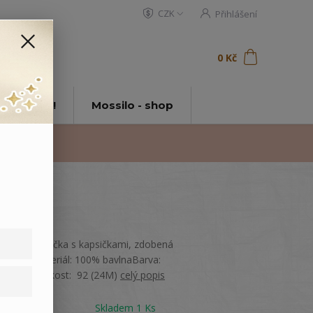
CZK
Přihlášení
0
ks
za
0 Kč
t
tě Mossilo!
Mossilo - shop
Dětská vestička s kapsičkami, zdobená
nášivku.Materiál: 100% bavlnaBarva:
DžínováVelikost: 92 (24M)
celý popis
Dostupnost
Skladem 1 Ks