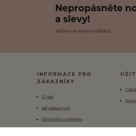
Nepropásněte no
a slevy!
Můžete se kdykoli odhlásit.
INFORMACE PRO
UŽI
ZÁKAZNÍKY
Tabul
O nás
Novi
Jak nakupovat
Obchodní podmínky
Fotogalerie