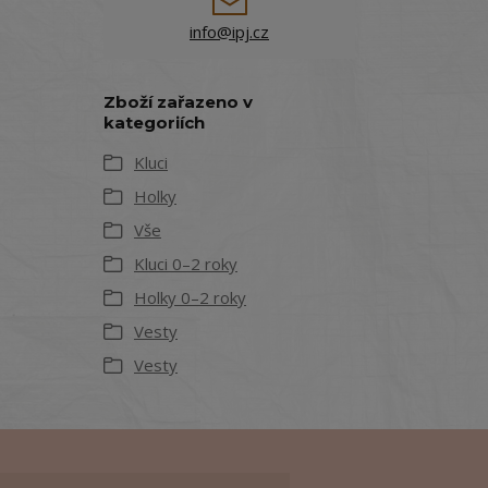
info@ipj.cz
Zboží zařazeno v
kategoriích
Kluci
Holky
Vše
Kluci 0–2 roky
Holky 0–2 roky
Vesty
Vesty