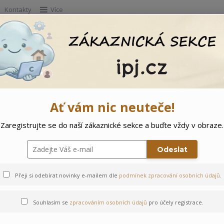
Kontakty
Více
Hleda
e
Doprodej
Ostatní
🌲 Vítejte ve svě
Ať vám nic neuteče!
Zaregistrujte se do naší zákaznické sekce a buďte vždy v obraze.
Odeslat
Přeji si odebírat novinky e-mailem dle
podmínek zpracování osobních údajů
.
Souhlasím se
zpracováním osobních údajů
pro účely registrace.