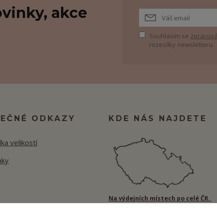
vinky, akce
Souhlasím se
zpracová
rozesílky newsletteru.
TEČNÉ ODKAZY
KDE NÁS NAJDETE
ka velikostí
nky
Na výdejních místech po celé ČR.