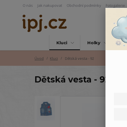
O nás
Jak nakupovat
Obchodní podmínky
Fotogalerie
Kluci
Holky
Vš
Úvod
Kluci
Dětská vesta - 92
Dětská vesta - 92