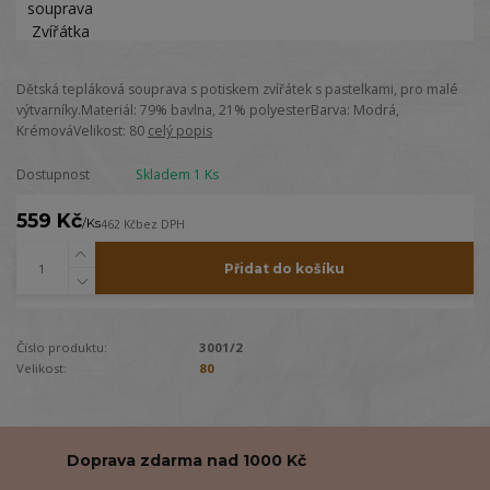
Dětská tepláková souprava s potiskem zvířátek s pastelkami, pro malé
výtvarníky.Materiál: 79% bavlna, 21% polyesterBarva: Modrá,
KrémováVelikost: 80
celý popis
Dostupnost
Skladem 1 Ks
559 Kč
/
Ks
462 Kč
bez DPH
Přidat do košíku
Číslo produktu:
3001/2
Velikost:
80
Doprava zdarma nad 1000 Kč