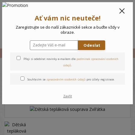
CZK
0
Ať vám nic neuteče!
0 Kč
Zaregistrujte se do naší zákaznické sekce a buďte vždy v
obraze.
Menu
Odeslat
Úvod
Vše
Dětská tepláková souprava Zvířátka
Přeji si odebírat novinky e-mailem dle
podmínek zpracování osobních
údajů
.
Dětská tepláková souprava
Souhlasím se
zpracováním osobních údajů
pro účely registrace.
Zvířátka
Zavřít