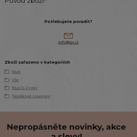
Původ zboží
Potřebujete poradit?
info@ipj.cz
Zboží zařazeno v kategoriích
Kluci
Vše
Kluci 0–2 roky
Teplákové soupravy
Nepropásněte novinky, akce
a slevy!