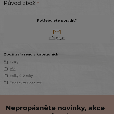
Původ zboží
Potřebujete poradit?
info@ipj.cz
Zboží zařazeno v kategoriích
Holky
Vše
Holky 0–2 roky
Teplákové soupravy
Nepropásněte novinky, akce