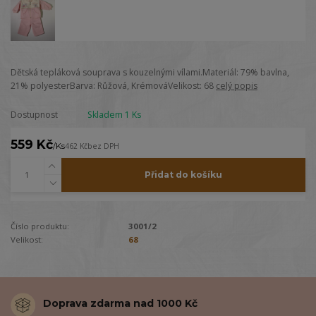
Dětská tepláková souprava s kouzelnými vílami.Materiál: 79% bavlna,
21% polyesterBarva: Růžová, KrémováVelikost: 68
celý popis
Dostupnost
Skladem 1 Ks
559 Kč
/
Ks
462 Kč
bez DPH
Přidat do košíku
Číslo produktu:
3001/2
Velikost:
68
Doprava zdarma nad 1000 Kč