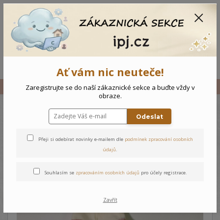
CZK
0
0 Kč
Menu
Ať vám nic neuteče!
Úvod
Vše
Dětská tepláková souprava Víly
Zaregistrujte se do naší zákaznické sekce a buďte vždy v
obraze.
Odeslat
Dětská tepláková souprava
Víly
Přeji si odebírat novinky e-mailem dle
podmínek zpracování osobních
údajů
.
Souhlasím se
zpracováním osobních údajů
pro účely registrace.
Zavřít